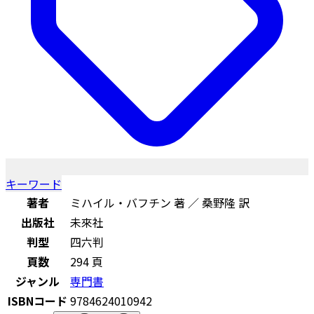
キーワード
著者
ミハイル・バフチン 著 ／ 桑野隆 訳
出版社
未來社
判型
四六判
頁数
294 頁
ジャンル
専門書
ISBNコード
9784624010942