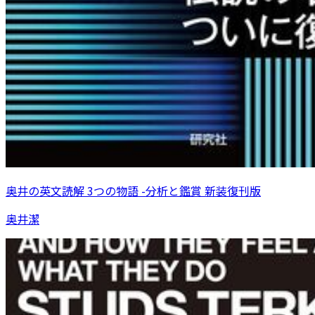
奥井の英文読解 3つの物語 -分析と鑑賞 新装復刊版
奥井潔