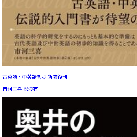
古英語・中英語初歩 新装復刊
市河三喜 松浪有