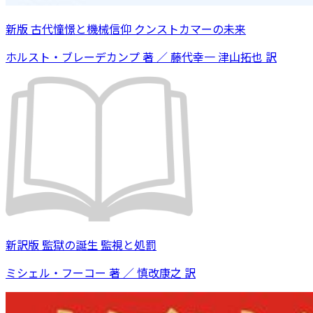
新版 古代憧憬と機械信仰 クンストカマーの未来
ホルスト・ブレーデカンプ 著 ／ 藤代幸一 津山拓也 訳
新訳版 監獄の誕生 監視と処罰
ミシェル・フーコー 著 ／ 慎改康之 訳