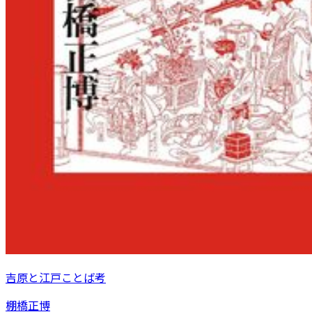
吉原と江戸ことば考
棚橋正博