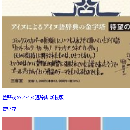
萱野茂のアイヌ語辞典 新装版
萱野茂