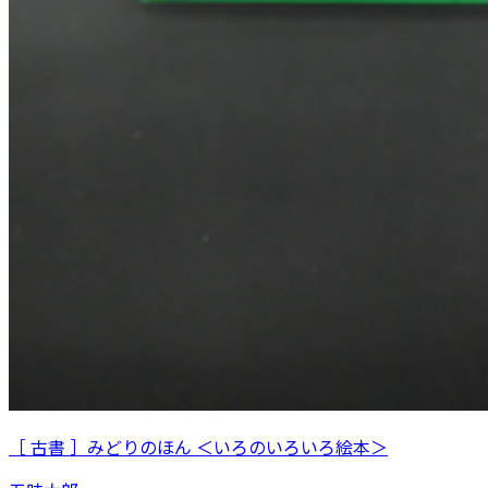
［ 古書 ］みどりのほん ＜いろのいろいろ絵本＞