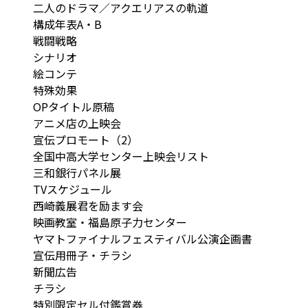
二人のドラマ／アクエリアスの軌道
構成年表A・B
戦闘戦略
シナリオ
絵コンテ
特殊効果
OPタイトル原稿
アニメ店の上映会
宣伝プロモート（2）
全国中高大学センター上映会リスト
三和銀行パネル展
TVスケジュール
西崎義展君を励ます会
映画教室・福島原子力センター
ヤマトファイナルフェスティバル公演企画書
宣伝用冊子・チラシ
新聞広告
チラシ
特別限定セル付鑑賞券