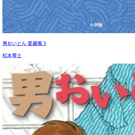
男おいどん 愛蔵版 5
松本零士