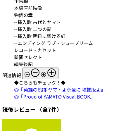
予告編
本編直前映像
物語の章
--挿入歌 古代とヤマト
--挿入歌 二つの愛
--挿入歌 明日に架ける虹
--エンディング ラブ・シュープリーム
レコード・カセット
新聞セレクト
編集後記
関連情報
◆こちらもチェック！◆
◎『英雄の軌跡 ヤマトよ永遠に 増補版よ』
◎『Proud of YAMATO Visual BOOK』
読後レビュー
（全7件）