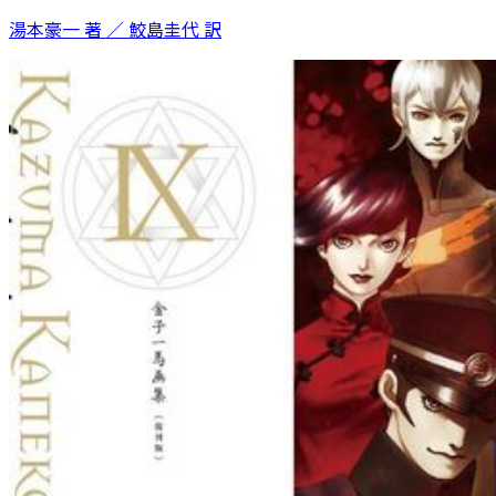
湯本豪一 著 ／ 鮫島圭代 訳