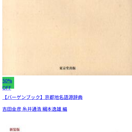
50%
OFF
【バーゲンブック】京都地名語源辞典
吉田金彦 糸井通浩 綱本逸雄 編