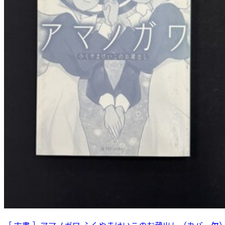
［ 古書 ］アマノガワ ふくやまけいこのお蔵出し（カバー欠