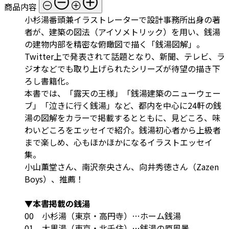
商品内容
小杉湯番頭兼イラストレーターで設計事務所出身の著
者が、建築の図法（アイソメトリック）を用い、銭湯
の建物内部を精密な俯瞰図で描く「銭湯図解」。
Twitter上で発表されて話題となり、新聞、テレビ、ラ
ジオなどでも取り上げられたシリーズが待望の描き下
ろし書籍化。
本書では、「露天の王様」「銭湯建築のニューウェー
ブ」「泣きに行く銭湯」など、都内を中心に24軒の銭
湯の図解をカラーで掲載するとともに、見どころ、味
わいどころをエッセイで紹介。銭湯初心者から上級者
まで楽しめ、心もほかほかになるイラストエッセイ
集。
小山薫堂さん、南沢奈央さん、向井秀徳さん（Zazen
Boys）、推薦！
▼本書掲載の銭湯
00 小杉湯（東京・高円寺）…ホーム銭湯
01 大黒湯（東京・北千住）…銭湯の原風景