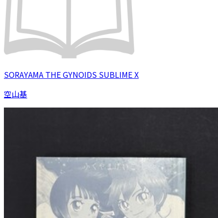
SORAYAMA THE GYNOIDS SUBLIME X
空山基