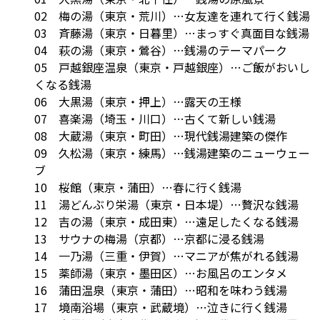
02 梅の湯（東京・荒川）…女友達を連れて行く銭湯
03 斉藤湯（東京・日暮里）…まっすぐ真面目な銭湯
04 萩の湯（東京・鶯谷）…銭湯のテーマパーク
05 戸越銀座温泉（東京・戸越銀座）…ご飯がおいし
くなる銭湯
06 大黒湯（東京・押上）…露天の王様
07 喜楽湯（埼玉・川口）…古くて新しい銭湯
08 大蔵湯（東京・町田）…現代銭湯建築の傑作
09 久松湯（東京・練馬）…銭湯建築のニューウェー
ブ
10 桜館（東京・蒲田）…春に行く銭湯
11 湯どんぶり栄湯（東京・日本堤）…贅沢な銭湯
12 吉の湯（東京・成田東）…遠足したくなる銭湯
13 サウナの梅湯（京都）…京都に浸る銭湯
14 一乃湯（三重・伊賀）…マニアが焦がれる銭湯
15 薬師湯（東京・墨田区）…お風呂のエンタメ
16 蒲田温泉（東京・蒲田）…昭和を味わう銭湯
17 境南浴場（東京・武蔵境）…泣きに行く銭湯