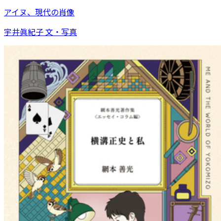
アイヌ、現代の肖像
宇井眞紀子 文・写真