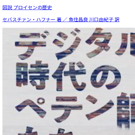
図説 プロイセンの歴史
セバスチァン・ハフナー 著 ／ 魚住昌良 川口由紀子 訳