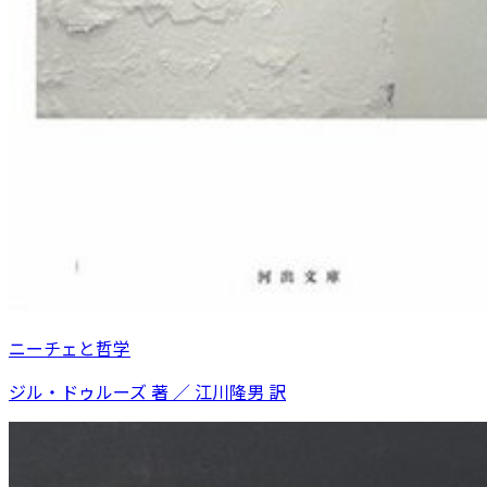
ニーチェと哲学
ジル・ドゥルーズ 著 ／ 江川隆男 訳