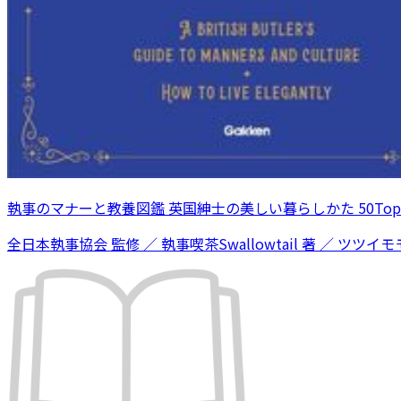
執事のマナーと教養図鑑 英国紳士の美しい暮らしかた 50Topi
全日本執事協会 監修 ／ 執事喫茶Swallowtail 著 ／ ツツイモモ