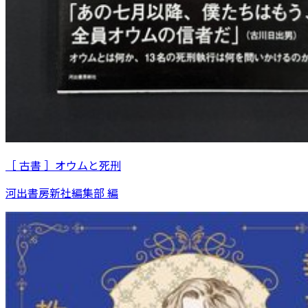
［ 古書 ］オウムと死刑
河出書房新社編集部 編