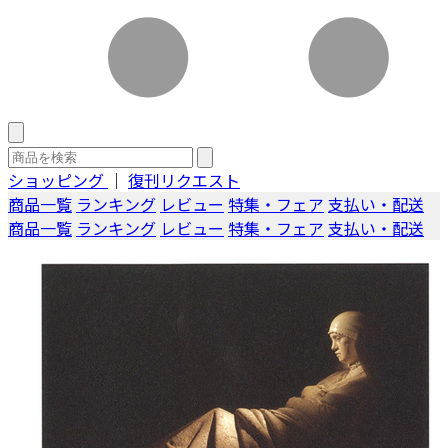
ショッピング
｜
復刊リクエスト
商品一覧
ランキング
レビュー
特集・フェア
支払い・配送
商品一覧
ランキング
レビュー
特集・フェア
支払い・配送