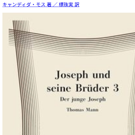
キャンディダ・モス 著 ／ 標珠実 訳