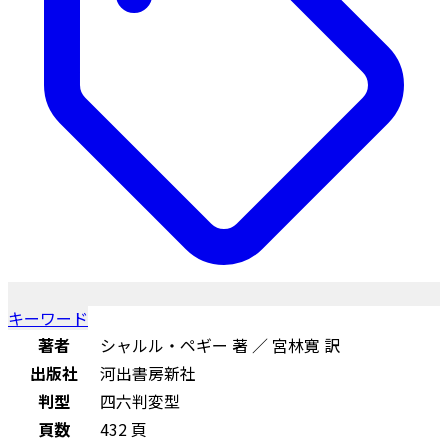
キーワード
著者
シャルル・ペギー 著 ／ 宮林寛 訳
出版社
河出書房新社
判型
四六判変型
頁数
432 頁