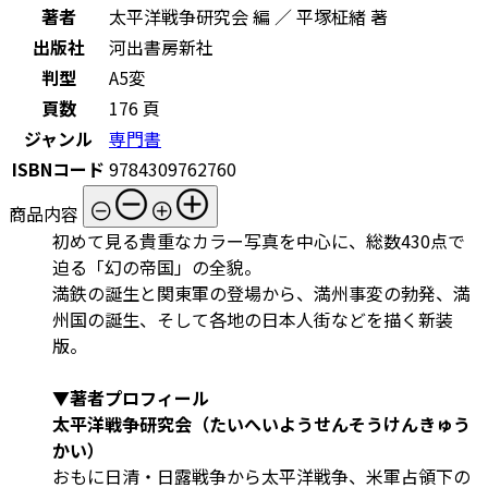
著者
太平洋戦争研究会 編 ／ 平塚柾緒 著
出版社
河出書房新社
判型
A5変
頁数
176 頁
ジャンル
専門書
ISBNコード
9784309762760
商品内容
初めて見る貴重なカラー写真を中心に、総数430点で
迫る「幻の帝国」の全貌。
満鉄の誕生と関東軍の登場から、満州事変の勃発、満
州国の誕生、そして各地の日本人街などを描く新装
版。
▼著者プロフィール
太平洋戦争研究会（たいへいようせんそうけんきゅう
かい）
おもに日清・日露戦争から太平洋戦争、米軍占領下の