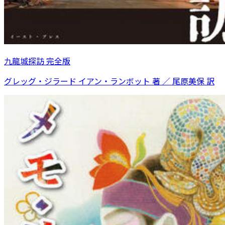
九龍城探訪 完全版
グレッグ・ジラード イアン・ランボット 著 ／ 尾原美保 訳