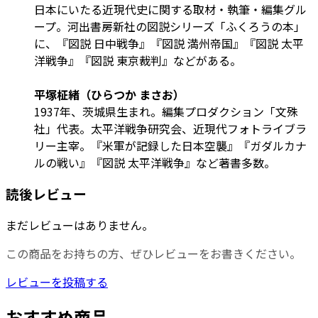
日本にいたる近現代史に関する取材・執筆・編集グル
ープ。河出書房新社の図説シリーズ「ふくろうの本」
に、『図説 日中戦争』『図説 満州帝国』『図説 太平
洋戦争』『図説 東京裁判』などがある。
平塚柾緒（ひらつか まさお）
1937年、茨城県生まれ。編集プロダクション「文殊
社」代表。太平洋戦争研究会、近現代フォトライブラ
リー主宰。『米軍が記録した日本空襲』『ガダルカナ
ルの戦い』『図説 太平洋戦争』など著書多数。
読後レビュー
まだレビューはありません。
この商品をお持ちの方、ぜひレビューをお書きください。
レビューを投稿する
おすすめ商品