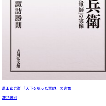
黒田官兵衛 「天下を狙った軍師」の実像
諏訪勝則