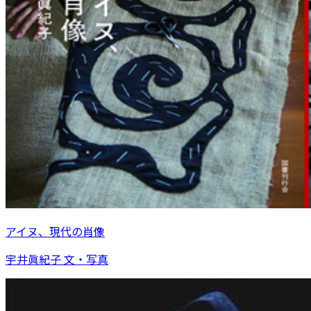
アイヌ、現代の肖像
宇井眞紀子 文・写真