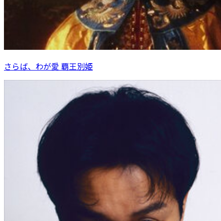
さらば、わが愛 覇王別姫