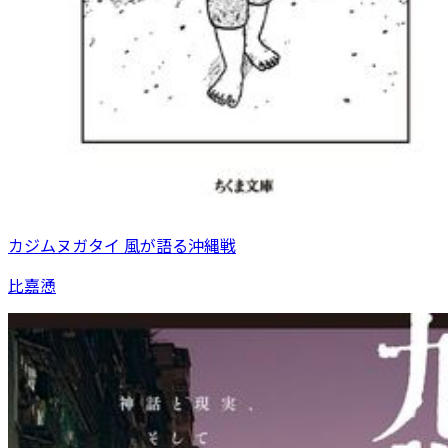
カジムヌガタイ 風が語る沖縄戦
比嘉慂