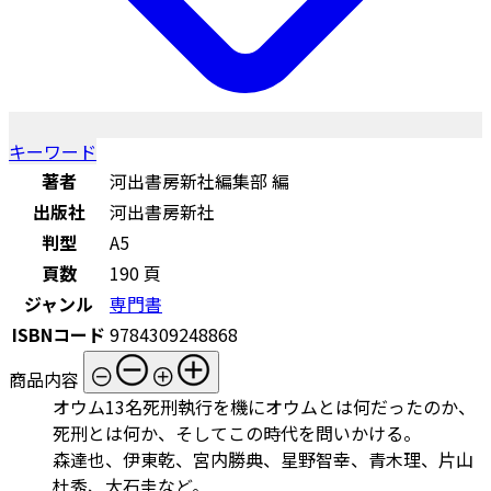
キーワード
著者
河出書房新社編集部 編
出版社
河出書房新社
判型
A5
頁数
190 頁
ジャンル
専門書
ISBNコード
9784309248868
商品内容
オウム13名死刑執行を機にオウムとは何だったのか、
死刑とは何か、そしてこの時代を問いかける。
森達也、伊東乾、宮内勝典、星野智幸、青木理、片山
杜秀、大石圭など。