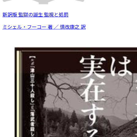
新訳版 監獄の誕生 監視と処罰
ミシェル・フーコー 著 ／ 慎改康之 訳