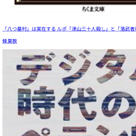
「八つ墓村」は実在する ルポ「津山三十人殺し」と「落武者
蜂巣敦