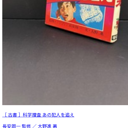
［ 古書 ］科学捜査 あの犯人を追え
長安周一 監修 ／ 大野進 著