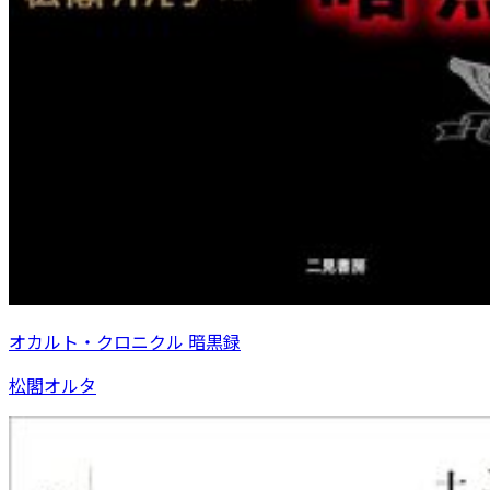
オカルト・クロニクル 暗黒録
松閣オルタ