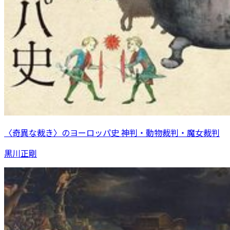
〈奇異な裁き〉のヨーロッパ史 神判・動物裁判・魔女裁判
黒川正剛