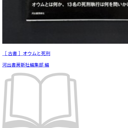
［ 古書 ］オウムと死刑
河出書房新社編集部 編