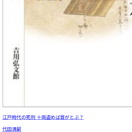
江戸時代の死刑 十両盗めば首がとぶ？
代田清嗣