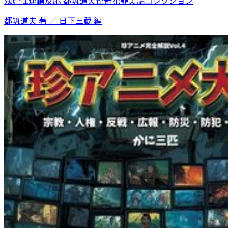
残虐性連鎖反応 都筑道夫怪奇犯罪実話コレクション
都筑道夫 著 ／ 日下三蔵 編