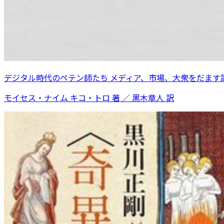
デジタル時代のペテン師たち メディア、市場、大衆をだます
モイセス・ナイム キコ・トロ 著 ／ 黒木章人 訳