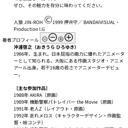
ぜひ、その魅力を存分に味わってください。
人狼 JIN-ROH
1999 押井守／ BANDAIVISUAL・
Production I.G
著者プロフィール
沖浦啓之（おきうら ひろゆき）
1966年、生まれ。日本屈指の画力に優れたアニメータ
ーとして知られる。大阪にある作画スタジオ・アニメ
アール出身。若干16歳の若さでアニメーターデビュ
ー。
［主な参加作品］
1988年 AKIRA（原画）
1989年 機動警察パトレイバー the Movie（原画）
1991年 老人Z（レイアウト・原画）
1992年 走れメロス（キャラクターデザイン・作画監
督・絵コンテ）