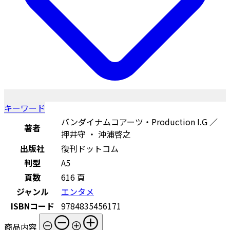
キーワード
バンダイナムコアーツ・Production I.G ／
著者
押井守 ・ 沖浦啓之
出版社
復刊ドットコム
判型
A5
頁数
616 頁
ジャンル
エンタメ
ISBNコード
9784835456171
商品内容