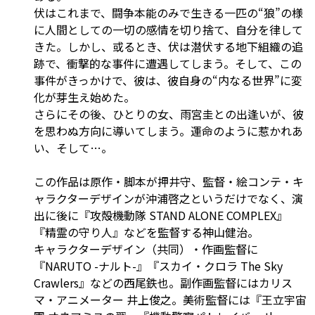
伏はこれまで、闘争本能のみで生きる一匹の“狼”の様
に人間としての一切の感情を切り捨て、自分を律して
きた。しかし、或るとき、伏は潜伏する地下組織の追
跡で、衝撃的な事件に遭遇してしまう。そして、この
事件がきっかけで、彼は、彼自身の“内なる世界”に変
化が芽生え始めた。
さらにその後、ひとりの女、雨宮圭との出逢いが、彼
を思わぬ方向に導いてしまう。運命のように惹かれあ
い、そして…。
この作品は原作・脚本が押井守、監督・絵コンテ・キ
ャラクターデザインが沖浦啓之というだけでなく、演
出に後に『攻殻機動隊 STAND ALONE COMPLEX』
『精霊の守り人』などを監督する神山健治。
キャラクターデザイン（共同）・作画監督に
『NARUTO -ナルト-』『スカイ・クロラ The Sky
Crawlers』などの西尾鉄也。副作画監督にはカリス
マ・アニメーター 井上俊之。美術監督には『王立宇宙