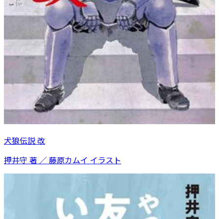
犬狼伝説 改
押井守 著 ／ 藤原カムイ イラスト