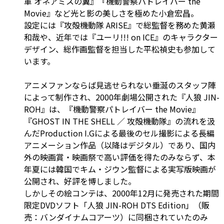
軍 オネアミスの翼』『機動警察パトレイバー the
Movie』など光と影の美しさを極めた小倉宏昌。
設定には『攻殻機動隊 ARISE』で総監督を務めた黄瀬
和哉や、近年では『ユーリ!!! on ICE』のキャラクター
デザイン、総作画監督を担当した平松禎史も参加して
います。
アニメファンならば見逃せられない垂涎のスタッフ陣
によって制作され、2000年劇場公開された『人狼 JIN-
ROH』は、『機動警察パトレイバー the Movie』
『GHOST IN THE SHELL ／ 攻殻機動隊』の流れを汲
んだProduction I.Gによる最後のセル撮影による長編
アニメーション作品（以降はデジタル）であり、国内
外の映画賞・映画祭で高い評価を得たのみならず、本
年夏には韓国でキム・ジウン監督による実写版映画が
公開され、好評を博しました。
しかしその絵コンテは、2000年12月に発売された期間
限定DVDソフト「人狼 JIN-ROH DTS Edition」（販
売：バンダイナムコアーツ）に同梱されていたのみ