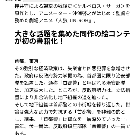
押井守による架空の戦後史＜ケルベロス・サーガ＞を
原作とし、アニメーター・沖浦啓之がはじめて監督を
務めた劇場アニメ『人狼 JIN-ROH』。
大きな話題を集めた同作の絵コンテ
が初の書籍化！
首都、東京。
その強引な経済政策は、失業者と凶悪犯罪を急増させ
た。政府は反政府勢力掌握の為、首都圏に限り治安部
隊を設置した。通称「首都警」と呼ばれる治安部隊
は、加速拡大した。ところが、反政府勢力は、立法措
置により非合法化し地下組織の道を辿った。
そして地下組織は首都警との市街戦を繰り返した。世
論は強大な武力で対抗する「首都警」を非難の的と
し、結果、「首都警」は孤立を一層深めていった…。
青年、伏一貴は、反政府鎮圧部隊「首都警」の一員で
ある。