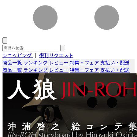
ショッピング
｜
復刊リクエスト
商品一覧
ランキング
レビュー
特集・フェア
支払い・配送
商品一覧
ランキング
レビュー
特集・フェア
支払い・配送