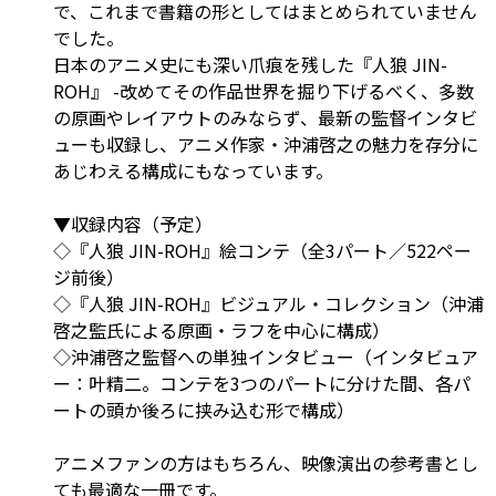
で、これまで書籍の形としてはまとめられていません
でした。
日本のアニメ史にも深い爪痕を残した『人狼 JIN-
ROH』 -改めてその作品世界を掘り下げるべく、多数
の原画やレイアウトのみならず、最新の監督インタビ
ューも収録し、アニメ作家・沖浦啓之の魅力を存分に
あじわえる構成にもなっています。
▼収録内容（予定）
◇『人狼 JIN-ROH』絵コンテ（全3パート／522ペー
ジ前後）
◇『人狼 JIN-ROH』ビジュアル・コレクション（沖浦
啓之監氏による原画・ラフを中心に構成）
◇沖浦啓之監督への単独インタビュー（インタビュア
ー：叶精二。コンテを3つのパートに分けた間、各パ
ートの頭か後ろに挟み込む形で構成）
アニメファンの方はもちろん、映像演出の参考書とし
ても最適な一冊です。