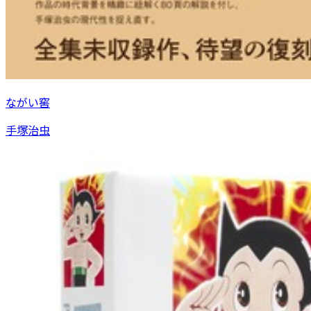
ながい窖
手塚治虫