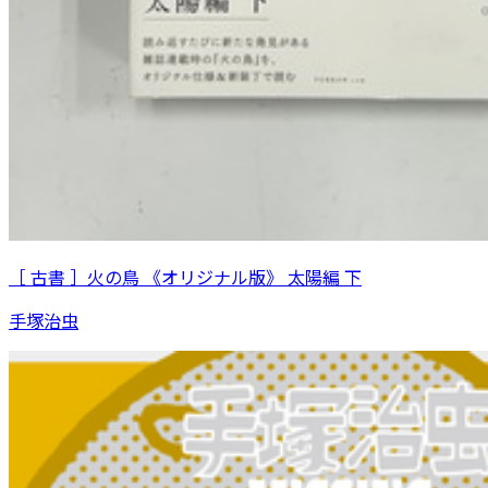
［ 古書 ］火の鳥 《オリジナル版》 太陽編 下
手塚治虫