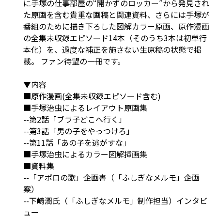
に手塚の仕事部屋の“開かずのロッカー”から発見され
た原画を含む貴重な画稿と関連資料、さらには手塚が
番組のために描き下ろした図解カラー原画、原作漫画
の全集未収録エピソード14本（そのうち3本は初単行
本化）を、過度な補正を施さない生原稿の状態で掲
載。 ファン待望の一冊です。
▼内容
■原作漫画(全集未収録エピソード含む)
■手塚治虫によるレイアウト原画集
--第2話「ブラ子どこへ行く」
--第3話「男の子をやっつけろ」
--第11話「あの子を逃がすな」
■手塚治虫によるカラー図解挿画集
■資料集
--「アポロの歌」企画書（「ふしぎなメルモ」企画
案）
--下崎潤氏（「ふしぎなメルモ」制作担当）インタビ
ュー