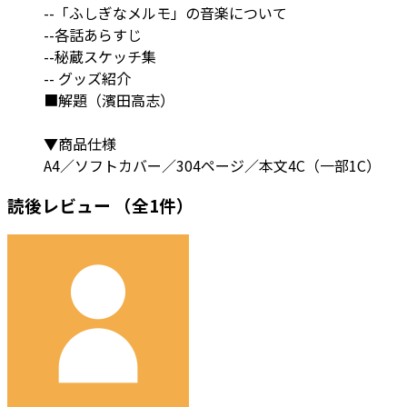
--「ふしぎなメルモ」の音楽について
--各話あらすじ
--秘蔵スケッチ集
-- グッズ紹介
■解題（濱田高志）
▼商品仕様
A4／ソフトカバー／304ページ／本文4C（一部1C）
読後レビュー
（全1件）