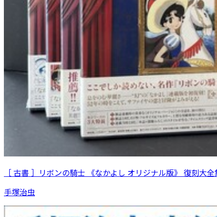
［ 古書 ］リボンの騎士 《なかよし オリジナル版》 復刻大全集
手塚治虫