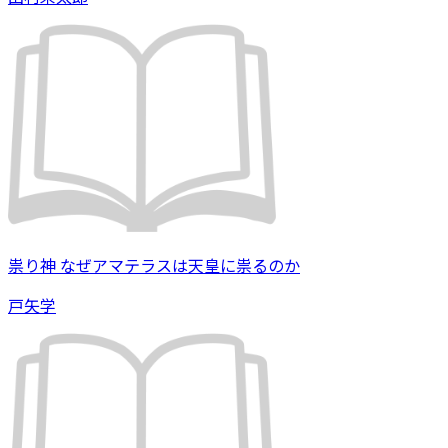
祟り神 なぜアマテラスは天皇に祟るのか
戸矢学