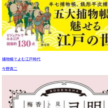
捕物帳でよむ江戸時代
今野真二