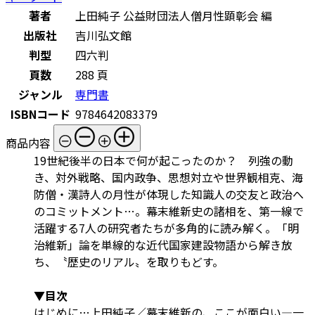
著者
上田純子 公益財団法人僧月性顕彰会 編
出版社
吉川弘文館
判型
四六判
頁数
288 頁
ジャンル
専門書
ISBNコード
9784642083379
商品内容
19世紀後半の日本で何が起こったのか？ 列強の動
き、対外戦略、国内政争、思想対立や世界観相克、海
防僧・漢詩人の月性が体現した知識人の交友と政治へ
のコミットメント…。幕末維新史の諸相を、第一線で
活躍する7人の研究者たちが多角的に読み解く。「明
治維新」論を単線的な近代国家建設物語から解き放
ち、〝歴史のリアル〟を取りもどす。
▼目次
はじめに…上田純子／幕末維新の、ここが面白い―一