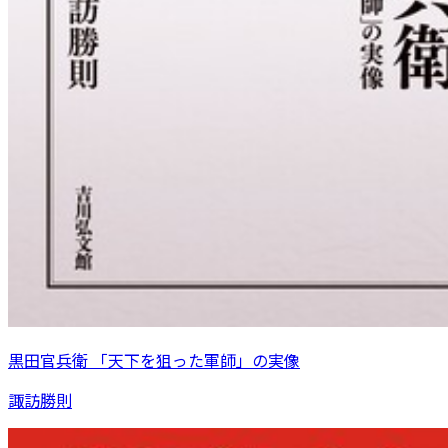
黒田官兵衛 「天下を狙った軍師」の実像
諏訪勝則