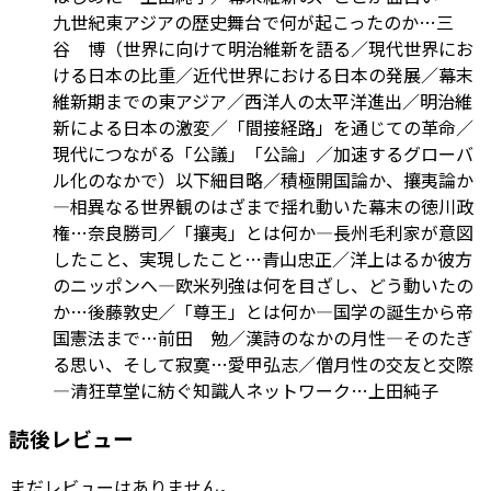
九世紀東アジアの歴史舞台で何が起こったのか…三
谷 博（世界に向けて明治維新を語る／現代世界にお
ける日本の比重／近代世界における日本の発展／幕末
維新期までの東アジア／西洋人の太平洋進出／明治維
新による日本の激変／「間接経路」を通じての革命／
現代につながる「公議」「公論」／加速するグローバ
ル化のなかで）以下細目略／積極開国論か、攘夷論か
―相異なる世界観のはざまで揺れ動いた幕末の徳川政
権…奈良勝司／「攘夷」とは何か―長州毛利家が意図
したこと、実現したこと…青山忠正／洋上はるか彼方
のニッポンへ―欧米列強は何を目ざし、どう動いたの
か…後藤敦史／「尊王」とは何か―国学の誕生から帝
国憲法まで…前田 勉／漢詩のなかの月性―そのたぎ
る思い、そして寂寞…愛甲弘志／僧月性の交友と交際
―清狂草堂に紡ぐ知識人ネットワーク…上田純子
読後レビュー
まだレビューはありません。