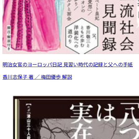
明治女官のヨーロッパ日記 見習い時代の記録と父への手紙
香川志保子 著 ／ 梅田優歩 解説