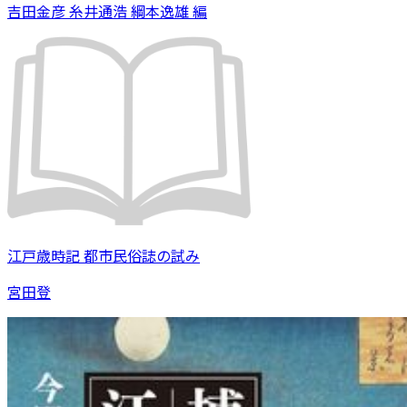
吉田金彦 糸井通浩 綱本逸雄 編
江戸歳時記 都市民俗誌の試み
宮田登