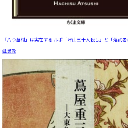
「八つ墓村」は実在する ルポ「津山三十人殺し」と「落武者
蜂巣敦