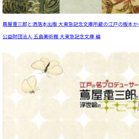
蔦屋重三郎と洒落本出版 大東急記念文庫所蔵の江戸の版本か
公益財団法人 五島美術館 大東急記念文庫 編