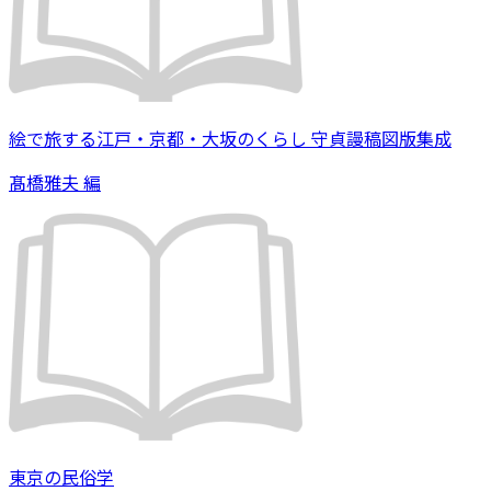
絵で旅する江戸・京都・大坂のくらし 守貞謾稿図版集成
髙橋雅夫 編
東京の民俗学