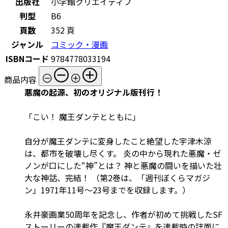
出版社
小学館クリエイティブ
判型
B6
頁数
352 頁
ジャンル
コミック・漫画
ISBNコード
9784778033194
商品内容
悪魔の起源、初のオリジナル版刊行！
「こい！ 魔王ダンテとともに」
自分が魔王ダンテに変身したこと絶望した宇津木涼
は、都市を破壊し尽くす。 炎の中から現れた悪魔・ゼ
ノンが口にした“神”とは？ 神と悪魔の闘いを描いた壮
大な神話、完結！ （第2巻は、「週刊ぼくらマガジ
ン」1971年11号〜23号までを収録します。）
永井豪画業50周年を記念し、作者が初めて挑戦したSF
ストーリーの連載作『魔王ダンテ』を連載時の誌面に