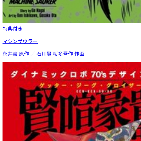
特典付き
マシンザウラー
永井豪 原作 ／ 石川賢 桜多吾作 作画