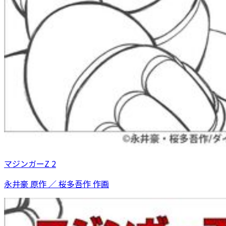
マジンガーZ 2
永井豪 原作 ／ 桜多吾作 作画