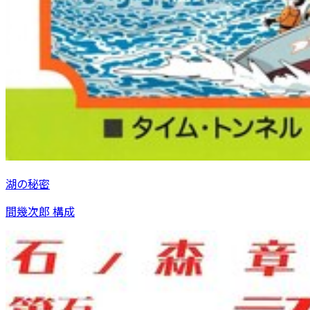
湖の秘密
間幾次郎 構成