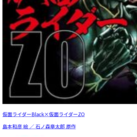
仮面ライダーBlack×仮面ライダーZO
島本和彦 絵 ／ 石ノ森章太郎 原作