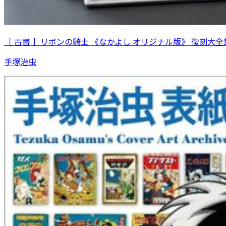
［ 古書 ］リボンの騎士 《なかよし オリジナル版》 復刻大全集
手塚治虫