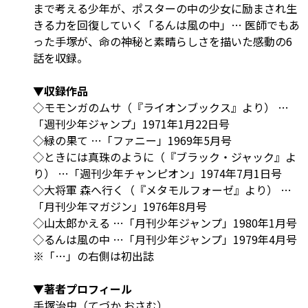
まで考える少年が、ポスターの中の少女に励まされ生
きる力を回復していく「るんは風の中」… 医師でもあ
った手塚が、命の神秘と素晴らしさを描いた感動の6
話を収録。
▼収録作品
◇モモンガのムサ（『ライオンブックス』より） …
「週刊少年ジャンプ」1971年1月22日号
◇緑の果て …「ファニー」1969年5月号
◇ときには真珠のように（『ブラック・ジャック』よ
り） …「週刊少年チャンピオン」1974年7月1日号
◇大将軍 森へ行く（『メタモルフォーゼ』より） …
「月刊少年マガジン」1976年8月号
◇山太郎かえる …「月刊少年ジャンプ」1980年1月号
◇るんは風の中 …「月刊少年ジャンプ」1979年4月号
※「…」の右側は初出誌
▼著者プロフィール
手塚治虫（てづか おさむ）