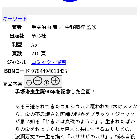
キーワード
著者
手塚治虫 著 ／ 中野晴行 監修
出版社
童心社
判型
A5
頁数
216 頁
ジャンル
コミック・漫画
ISBNコード
9784494018437
商品内容
手塚治虫生誕90年を記念した企画！
ある日送られてきたカルシウムに覆われた1本のメスか
ら、命の不思議さと医師の限界をブラック・ジャック
が思い知る「ときには真珠のように」。生まれたばか
りの命を救ってくれた巨木と共に生きるムササビの、
波瀾万丈の一生を描く「ムササビのムサ」。悩み自殺