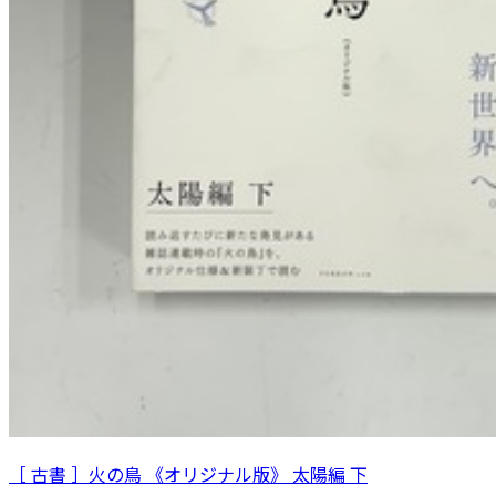
［ 古書 ］火の鳥 《オリジナル版》 太陽編 下