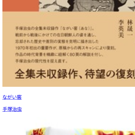
ながい窖
手塚治虫