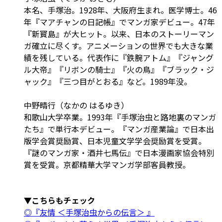
本名、手塚治。1928年、大阪府生まれ。医学博士。46
年『マアチャンの日記帳』でマンガ家デビュー。47年
『新寳島』が大ヒット。以来、日本のストーリーマン
ガ確立に尽くす。アニメーションの世界でも大きな業
績を残している。代表作に『鉄腕アトム』『ジャング
ル大帝』『リボンの騎士』『火の鳥』『ブラック・ジ
ャック』『三つ目がとおる』など。1989年没。
中野晴行（なかの はるゆき）
和歌山大学卒業。1993年『手塚治虫と路地裏のマンガ
たち』で単行本デビュー。『マンガ産業論』で日本出
版学会賞奨励賞、日本児童文学学会奨励賞を受賞。
『謎のマンガ家・酒井七馬伝』で日本漫画家協会特別
賞を受賞。京都精華大学マンガ学部客員教授。
▼こちらもチェック
◎『友情 ＜手塚治虫からの伝言＞ 』