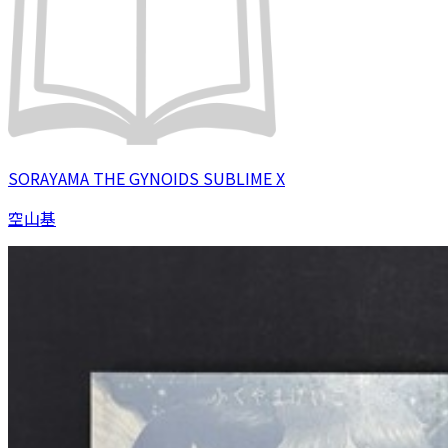
SORAYAMA THE GYNOIDS SUBLIME X
空山基