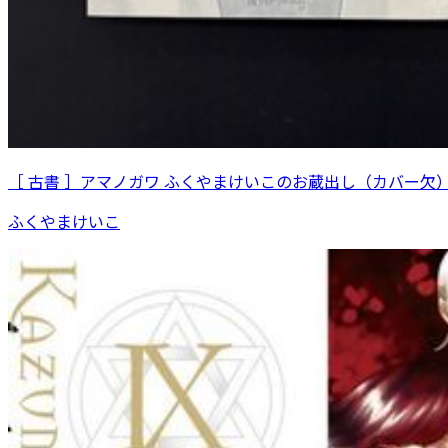
［ 古書 ］アマノガワ ふくやまけいこのお蔵出し（カバー欠
ふくやまけいこ