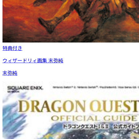
特典付き
ウィザードリィ画集 末弥純
末弥純