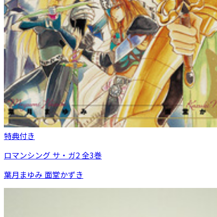
特典付き
ロマンシング サ・ガ2 全3巻
葉月まゆみ 面堂かずき