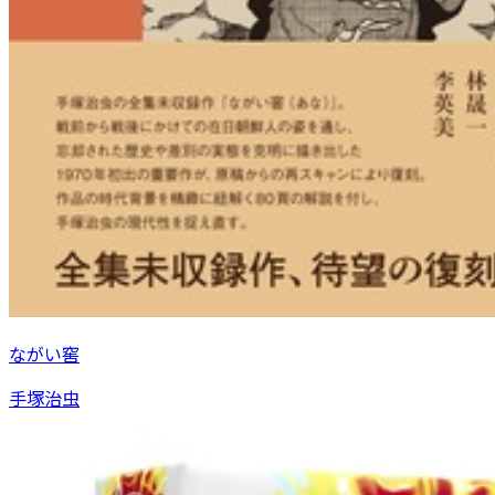
ながい窖
手塚治虫