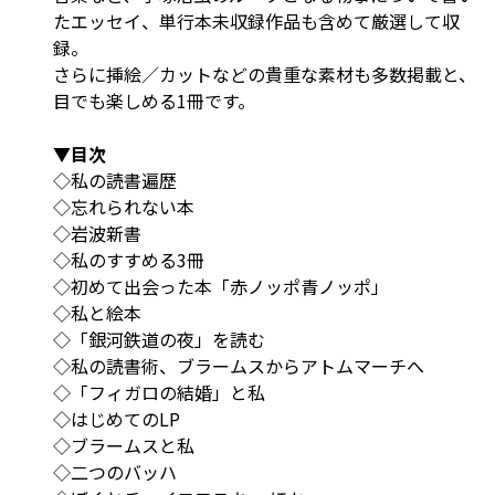
たエッセイ、単行本未収録作品も含めて厳選して収
録。
さらに挿絵／カットなどの貴重な素材も多数掲載と、
目でも楽しめる1冊です。
▼目次
◇私の読書遍歴
◇忘れられない本
◇岩波新書
◇私のすすめる3冊
◇初めて出会った本「赤ノッポ青ノッポ」
◇私と絵本
◇「銀河鉄道の夜」を読む
◇私の読書術、ブラームスからアトムマーチへ
◇「フィガロの結婚」と私
◇はじめてのLP
◇ブラームスと私
◇二つのバッハ