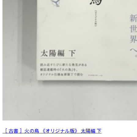
［ 古書 ］火の鳥 《オリジナル版》 太陽編 下