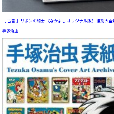
［ 古書 ］リボンの騎士 《なかよし オリジナル版》 復刻大全集
手塚治虫