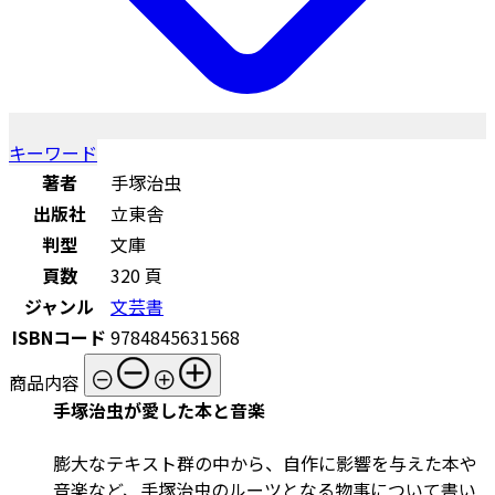
キーワード
著者
手塚治虫
出版社
立東舎
判型
文庫
頁数
320 頁
ジャンル
文芸書
ISBNコード
9784845631568
商品内容
手塚治虫が愛した本と音楽
膨大なテキスト群の中から、自作に影響を与えた本や
音楽など、手塚治虫のルーツとなる物事について書い