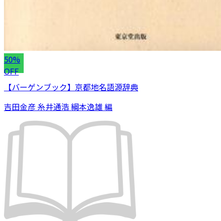
50%
OFF
【バーゲンブック】京都地名語源辞典
吉田金彦 糸井通浩 綱本逸雄 編