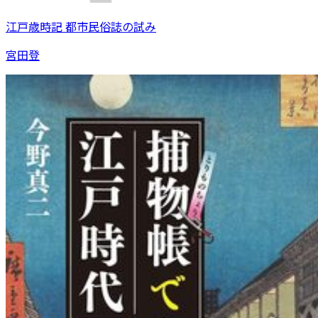
江戸歳時記 都市民俗誌の試み
宮田登