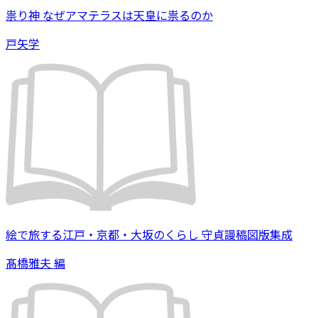
祟り神 なぜアマテラスは天皇に祟るのか
戸矢学
絵で旅する江戸・京都・大坂のくらし 守貞謾稿図版集成
髙橋雅夫 編