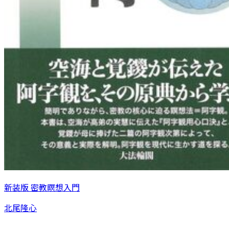
新装版 密教瞑想入門
北尾隆心