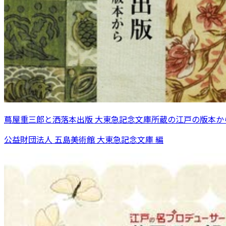
蔦屋重三郎と洒落本出版 大東急記念文庫所蔵の江戸の版本か
公益財団法人 五島美術館 大東急記念文庫 編