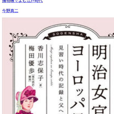
捕物帳でよむ江戸時代
今野真二