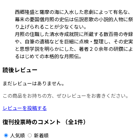
西郷隆盛と薩摩の海に入水した悲劇によって有名な、
幕末の憂国僧月照の史伝は伝説悲歌の小説的人物に祭
り上げられることが少なくない。
月照の住職した清水寺成就院に所蔵する数百冊の寺録
や、自筆の遺稿などを巨細に点検・整理し、その史実
と思想学説を明らかにした、著者２０余年の研鑽によ
るはじめての本格的な月照伝。
読後レビュー
まだレビューはありません。
この商品をお持ちの方、ぜひレビューをお書きください。
レビューを投稿する
復刊投票時のコメント
（全1件）
人気順
新着順