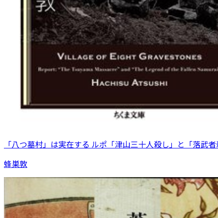
「八つ墓村」は実在する ルポ「津山三十人殺し」と「落武者
蜂巣敦