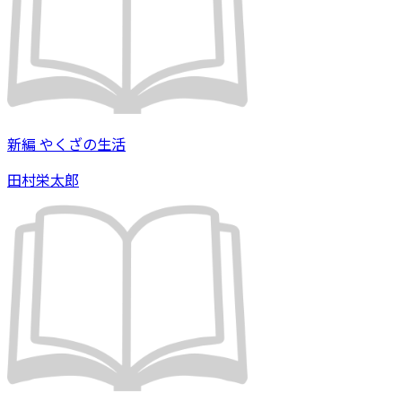
新編 やくざの生活
田村栄太郎