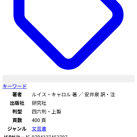
キーワード
著者
ルイス・キャロル 著 ／ 安井泉 訳・注
出版社
研究社
判型
四六判・上製
頁数
400 頁
ジャンル
文芸書
ISBNコード
9784327452797