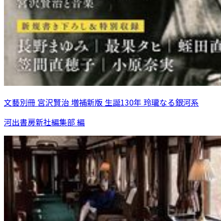
文藝別冊 宮沢賢治 増補新版 生誕130年 玲瓏なる銀河系
河出書房新社編集部 編