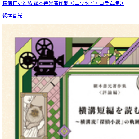
横溝正史と私 網本善光著作集 ＜エッセイ・コラム編＞
網本善光