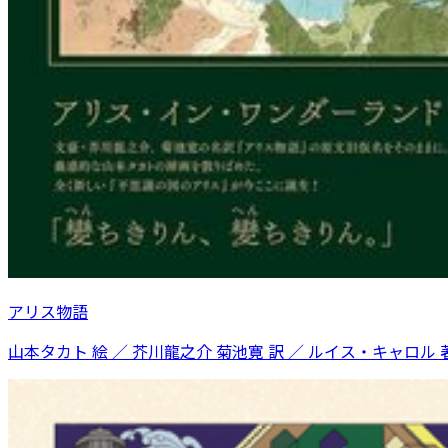
アリス物語
山本タカト 絵 ／ 芥川龍之介 菊池寛 訳 ／ ルイス・キャロル 