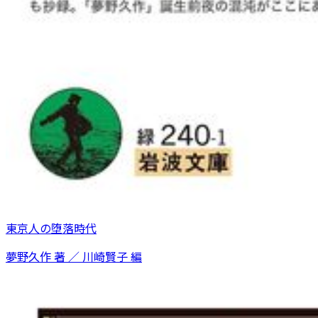
東京人の堕落時代
夢野久作 著 ／ 川崎賢子 編