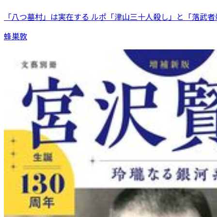
「八つ墓村」は実在する ルポ「津山三十人殺し」と「落武者
蜂巣敦