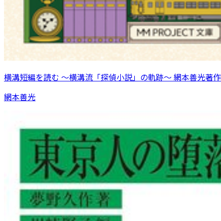
横溝短編を読む 〜横溝流「探偵小説」の軌跡〜 網本善光著作
網本善光