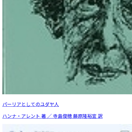
パーリアとしてのユダヤ人
ハンナ・アレント 著 ／ 寺島俊穂 藤原隆裕宜 訳