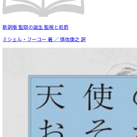
新訳版 監獄の誕生 監視と処罰
ミシェル・フーコー 著 ／ 慎改康之 訳