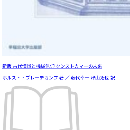
新版 古代憧憬と機械信仰 クンストカマーの未来
ホルスト・ブレーデカンプ 著 ／ 藤代幸一 津山拓也 訳