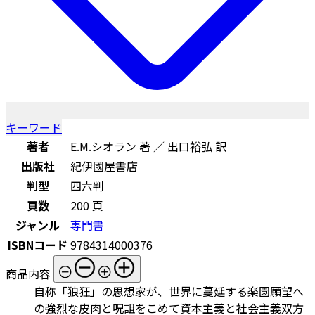
キーワード
著者
E.M.シオラン 著 ／ 出口裕弘 訳
出版社
紀伊國屋書店
判型
四六判
頁数
200 頁
ジャンル
専門書
ISBNコード
9784314000376
商品内容
自称「狼狂」の思想家が、世界に蔓延する楽園願望へ
の強烈な皮肉と呪詛をこめて資本主義と社会主義双方