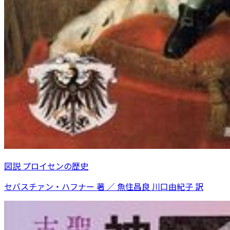
図説 プロイセンの歴史
セバスチァン・ハフナー 著 ／ 魚住昌良 川口由紀子 訳