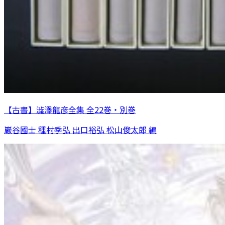
【古書】澁澤龍彦全集 全22巻・別巻
巖谷國士 種村季弘 出口裕弘 松山俊太郎 編