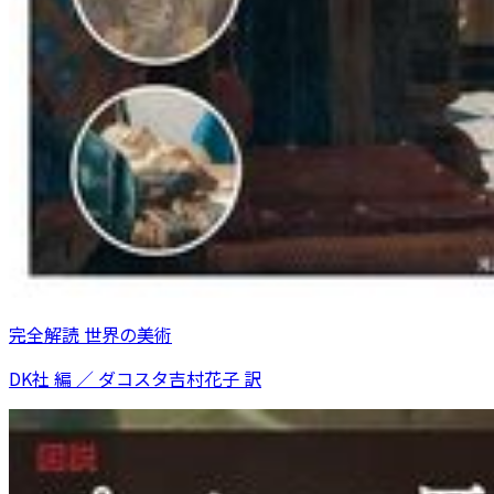
完全解読 世界の美術
DK社 編 ／ ダコスタ吉村花子 訳