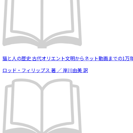
猫と人の歴史 古代オリエント文明からネット動画までの1万
ロッド・フィリップス 著 ／ 岸川由美 訳