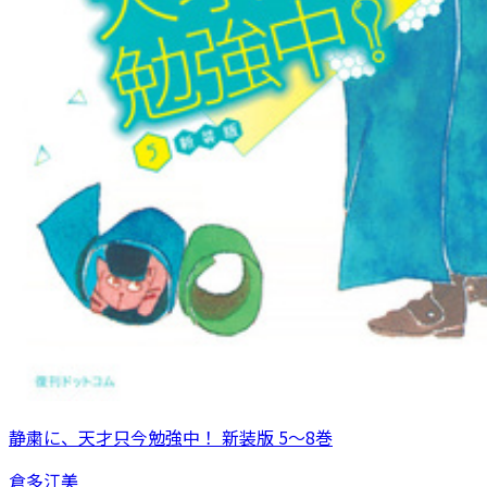
静粛に、天才只今勉強中！ 新装版 5～8巻
倉多江美