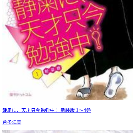
静粛に、天才只今勉強中！ 新装版 1～4巻
倉多江美