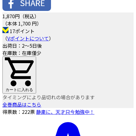
1,870
円（税込）
（本体 1,700 円）
17ポイント
（
Vポイントについて
）
出荷日：2～5日後
在庫数：在庫僅少
カートに入れる
タイミングにより品切れの場合があります
全巻商品はこちら
得票数：
222
票
静粛に、天才只今勉強中！