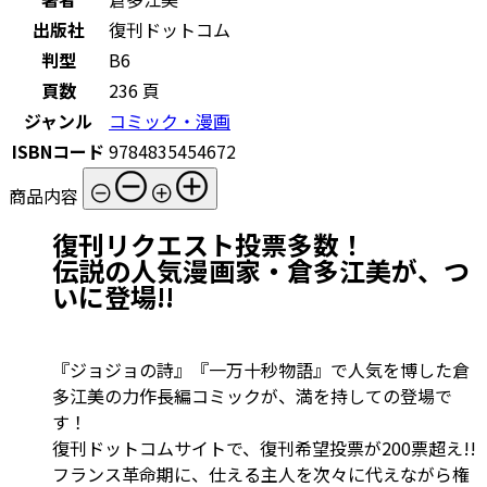
出版社
復刊ドットコム
判型
B6
頁数
236 頁
ジャンル
コミック・漫画
ISBNコード
9784835454672
商品内容
復刊リクエスト投票多数！
伝説の人気漫画家・倉多江美が、つ
いに登場!!
『ジョジョの詩』『一万十秒物語』で人気を博した倉
多江美の力作長編コミックが、満を持しての登場で
す！
復刊ドットコムサイトで、復刊希望投票が200票超え!!
フランス革命期に、仕える主人を次々に代えながら権