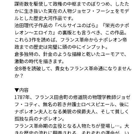
謀術数を駆使して政権の中枢までのぼりつめ、したた
かに生き抜いた実在の人物ジョセフ・フーシェをモデ
ルとした歴史大河作品です。
池田理代子作品の『ベルサイユのばら』『栄光のナポ
レオン～エロイカ』の裏版とも言うべき、この作品。
これら3作を読めば、フランス革命からナポレオン帝
政までの歴史は完璧に頭の中にインプット。
倉多独特の、針金のような描線と乾いたユーモアで、
激動の時代を描きます。
全8巻を読破して、貴女もフランス革命通になりません
か？
▼内容
1787年、フランス田舎町の修道院の物理学教師ジョゼ
フ・コティ、無名の若き弁護士ロベスピエール、後に
ナポレオン夫人となる美貌の侯爵夫人、そして貧しく
孤独な兵のナポレオン。
フランス革命期の主役となる人物たちが登場し…。大
きな歴史の流れに翻弄される、それぞれの運命が、い