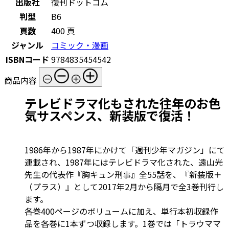
出版社
復刊ドットコム
判型
B6
頁数
400 頁
ジャンル
コミック・漫画
ISBNコード
9784835454542
商品内容
テレビドラマ化もされた往年のお色
気サスペンス、新装版で復活！
1986年から1987年にかけて「週刊少年マガジン」にて
連載され、1987年にはテレビドラマ化された、遠山光
先生の代表作『胸キュン刑事』全55話を、『新装版＋
（プラス）』として2017年2月から隔月で全3巻刊行し
ます。
各巻400ページのボリュームに加え、単行本初収録作
品を各巻に1本ずつ収録します。1巻では「トラウママ