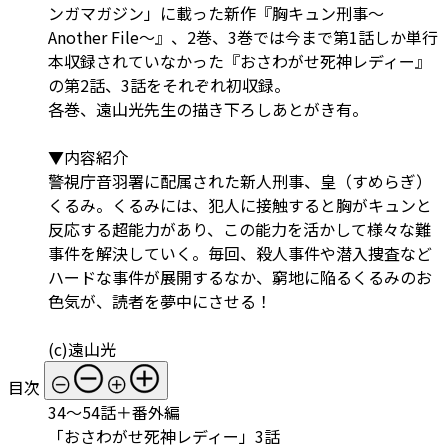
ンガマガジン」に載った新作『胸キュン刑事～
Another File～』、2巻、3巻では今まで第1話しか単行
本収録されていなかった『おさわがせ死神レディー』
の第2話、3話をそれぞれ初収録。
各巻、遠山光先生の描き下ろしあとがき有。
▼内容紹介
警視庁音羽署に配属された新人刑事、皇（すめらぎ）
くるみ。くるみには、犯人に接触すると胸がキュンと
反応する超能力があり、この能力を活かして様々な難
事件を解決していく。毎回、殺人事件や潜入捜査など
ハードな事件が展開するなか、窮地に陥るくるみのお
色気が、読者を夢中にさせる！
(c)遠山光
目次
34～54話＋番外編
「おさわがせ死神レディー」3話