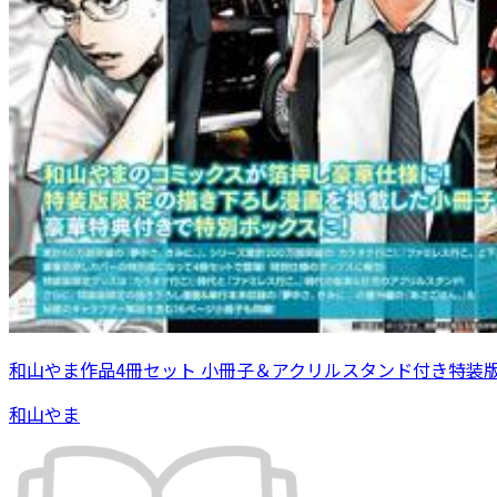
和山やま作品4冊セット 小冊子＆アクリルスタンド付き特装
和山やま