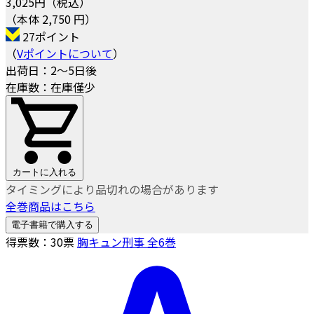
3,025
円（税込）
（本体 2,750 円）
27ポイント
（
Vポイントについて
）
出荷日：2～5日後
在庫数：在庫僅少
カートに入れる
タイミングにより品切れの場合があります
全巻商品はこちら
電子書籍で購入する
得票数：
30
票
胸キュン刑事 全6巻