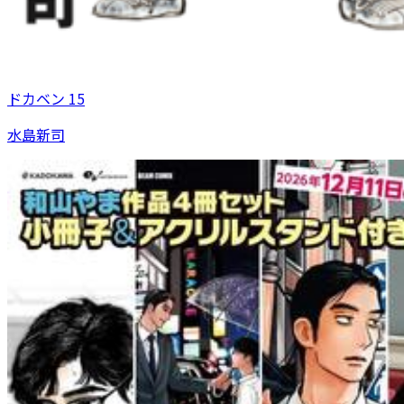
ドカベン 15
水島新司