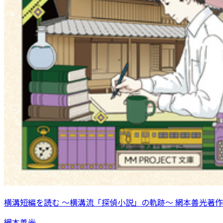
横溝短編を読む 〜横溝流「探偵小説」の軌跡〜 網本善光著作
網本善光