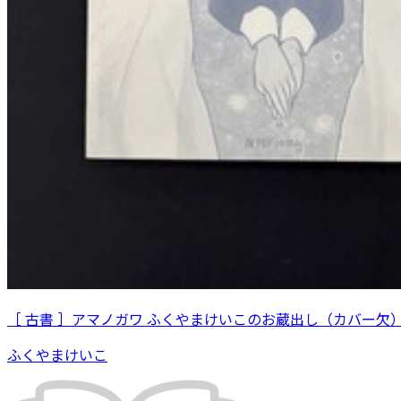
［ 古書 ］アマノガワ ふくやまけいこのお蔵出し（カバー欠
ふくやまけいこ