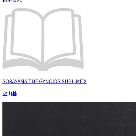
SORAYAMA THE GYNOIDS SUBLIME X
空山基