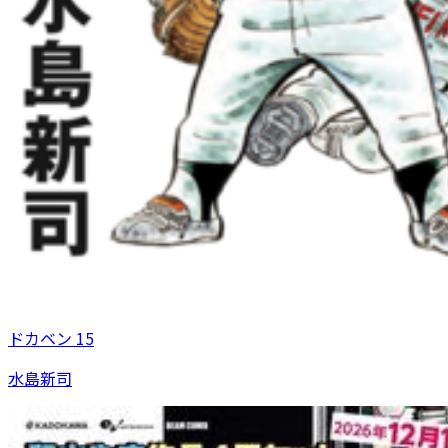
ドカベン 15
水島新司