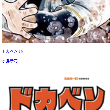
ドカベン 16
水島新司