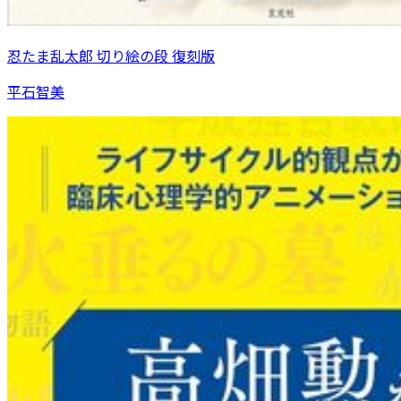
忍たま乱太郎 切り絵の段 復刻版
平石智美