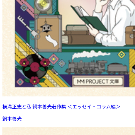
横溝正史と私 網本善光著作集 ＜エッセイ・コラム編＞
網本善光