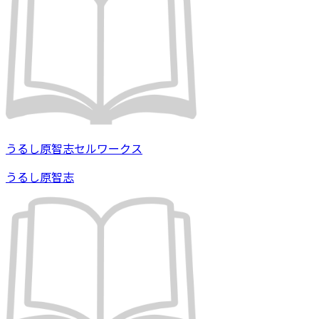
うるし原智志セルワークス
うるし原智志