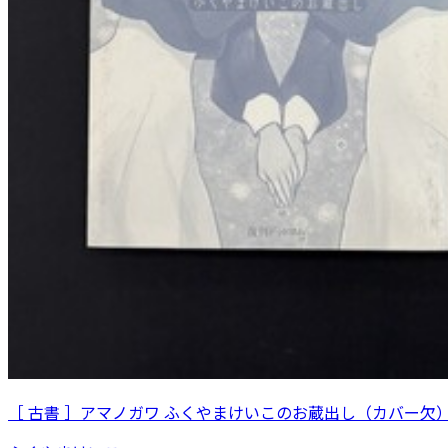
［ 古書 ］アマノガワ ふくやまけいこのお蔵出し（カバー欠