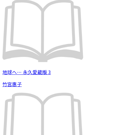
地球へ… 永久愛蔵版 3
竹宮惠子