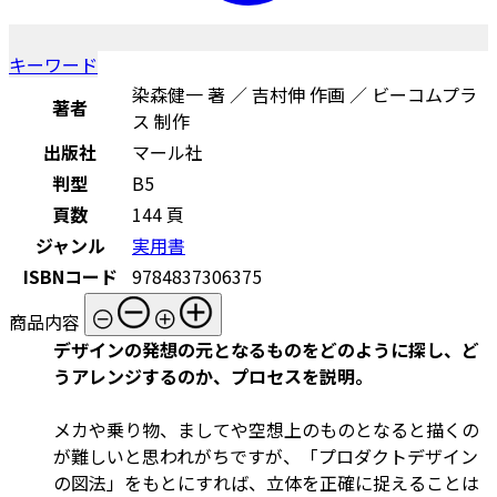
キーワード
染森健一 著 ／ 吉村伸 作画 ／ ビーコムプラ
著者
ス 制作
出版社
マール社
判型
B5
頁数
144 頁
ジャンル
実用書
ISBNコード
9784837306375
商品内容
デザインの発想の元となるものをどのように探し、ど
うアレンジするのか、プロセスを説明。
メカや乗り物、ましてや空想上のものとなると描くの
が難しいと思われがちですが、「プロダクトデザイン
の図法」をもとにすれば、立体を正確に捉えることは