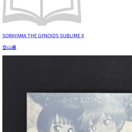
SORAYAMA THE GYNOIDS SUBLIME X
空山基