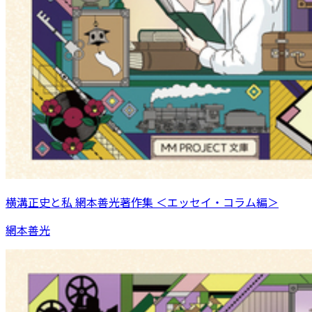
横溝正史と私 網本善光著作集 ＜エッセイ・コラム編＞
網本善光