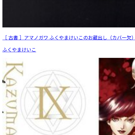
［ 古書 ］アマノガワ ふくやまけいこのお蔵出し（カバー欠
ふくやまけいこ