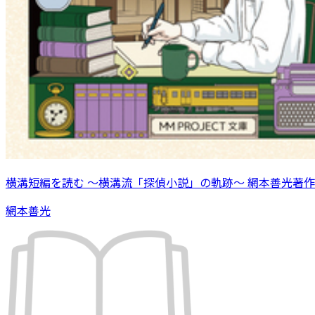
横溝短編を読む 〜横溝流「探偵小説」の軌跡〜 網本善光著作
網本善光