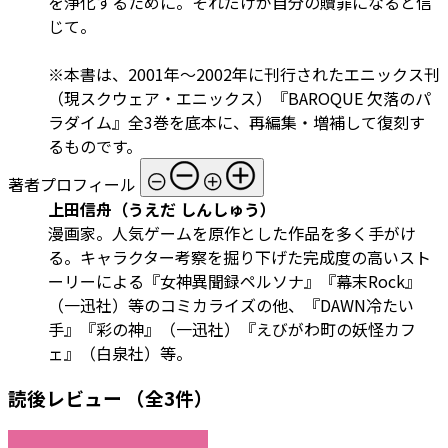
を浄化するために。それだけが自分の贖罪になると信
じて。
※本書は、2001年～2002年に刊行されたエニックス刊
（現スクウェア・エニックス）『BAROQUE 欠落のパ
ラダイム』全3巻を底本に、再編集・増補して復刻す
るものです。
著者プロフィール
上田信舟（うえだ しんしゅう）
漫画家。人気ゲームを原作とした作品を多く手がけ
る。キャラクター考察を掘り下げた完成度の高いスト
ーリーによる『女神異聞録ペルソナ』『幕末Rock』
（一迅社）等のコミカライズの他、『DAWN冷たい
手』『彩の神』（一迅社）『えびがわ町の妖怪カフ
ェ』（白泉社）等。
読後レビュー
（全3件）