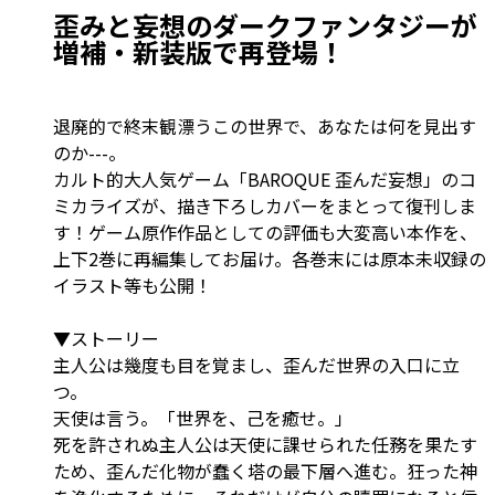
歪みと妄想のダークファンタジーが
増補・新装版で再登場！
退廃的で終末観漂うこの世界で、あなたは何を見出す
のか---。
カルト的大人気ゲーム「BAROQUE 歪んだ妄想」のコ
ミカライズが、描き下ろしカバーをまとって復刊しま
す！ゲーム原作作品としての評価も大変高い本作を、
上下2巻に再編集してお届け。各巻末には原本未収録の
イラスト等も公開！
▼ストーリー
主人公は幾度も目を覚まし、歪んだ世界の入口に立
つ。
天使は言う。「世界を、己を癒せ。」
死を許されぬ主人公は天使に課せられた任務を果たす
ため、歪んだ化物が蠢く塔の最下層へ進む。狂った神