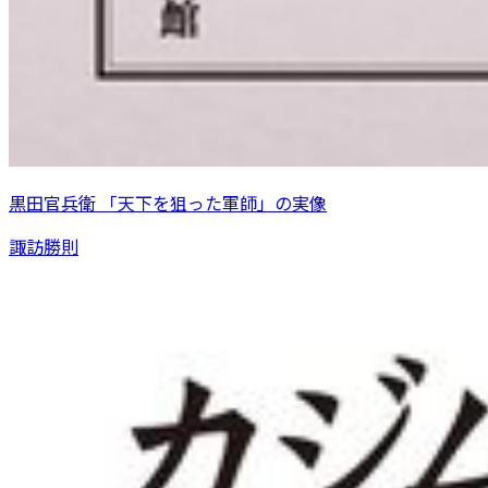
黒田官兵衛 「天下を狙った軍師」の実像
諏訪勝則