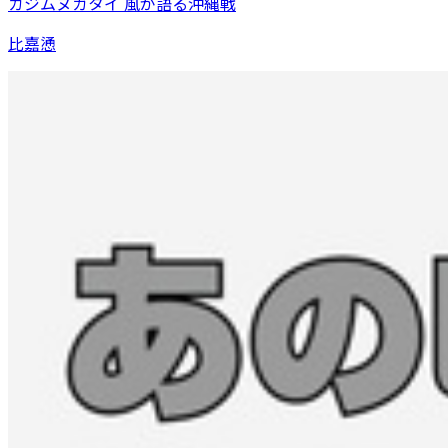
カジムヌガタイ 風が語る沖縄戦
比嘉慂