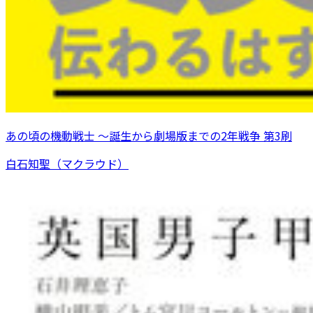
あの頃の機動戦士 ～誕生から劇場版までの2年戦争 第3刷
白石知聖（マクラウド）