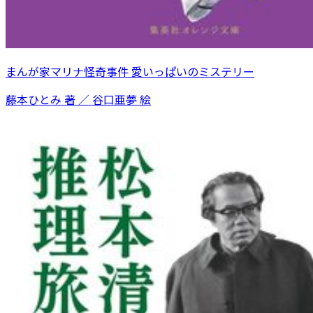
まんが家マリナ怪奇事件 愛いっぱいのミステリー
藤本ひとみ 著 ／ 谷口亜夢 絵