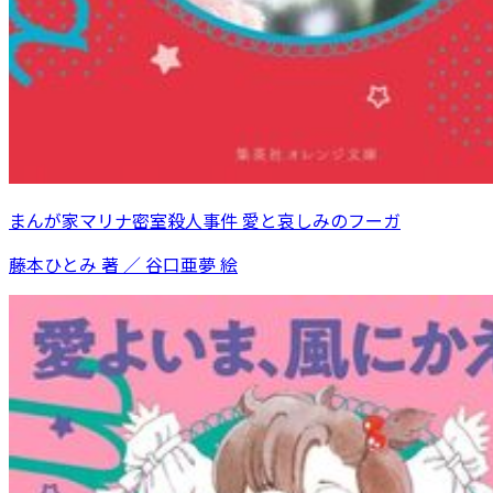
まんが家マリナ密室殺人事件 愛と哀しみのフーガ
藤本ひとみ 著 ／ 谷口亜夢 絵