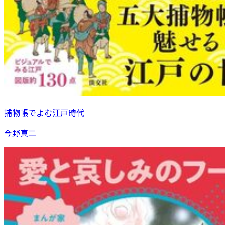
捕物帳でよむ江戸時代
今野真二