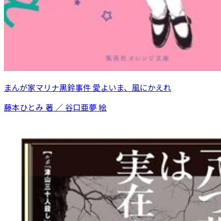
まんが家マリナ黒鈴事件 愛よいま、風にかえれ
藤本ひとみ 著 ／ 谷口亜夢 絵