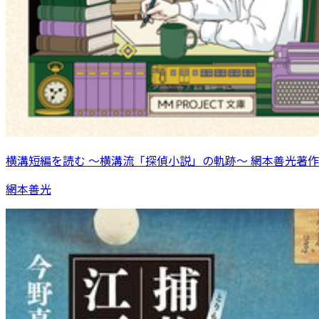
横溝短編を読む 〜横溝流「探偵小説」の軌跡〜 網本善光著作
網本善光