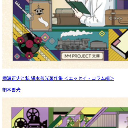
横溝正史と私 網本善光著作集 ＜エッセイ・コラム編＞
網本善光