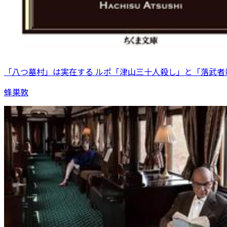
「八つ墓村」は実在する ルポ「津山三十人殺し」と「落武者
蜂巣敦