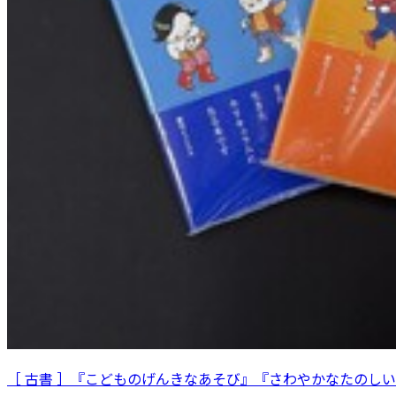
［ 古書 ］『こどものげんきなあそび』『さわやかなたのし