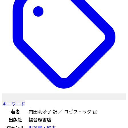
キーワード
著者
内田莉莎子 訳 ／ ヨゼフ・ラダ 絵
出版社
福音館書店
ジャンル
児童書・絵本