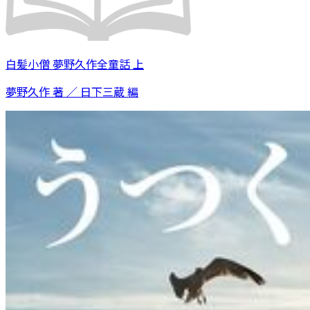
白髪小僧 夢野久作全童話 上
夢野久作 著 ／ 日下三蔵 編