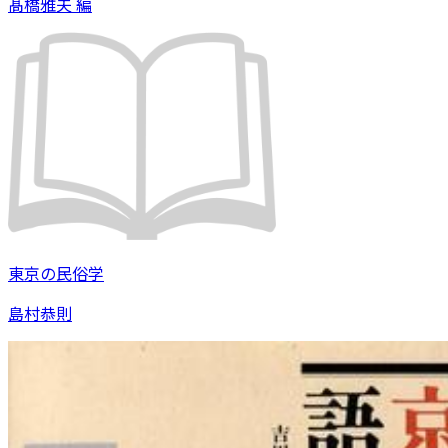
髙橋雅夫 編
東京の民俗学
島村恭則