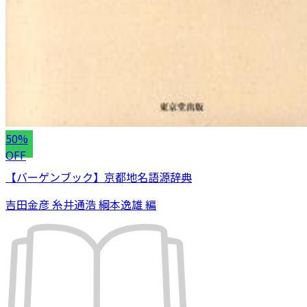
50%
OFF
【バーゲンブック】京都地名語源辞典
吉田金彦 糸井通浩 綱本逸雄 編