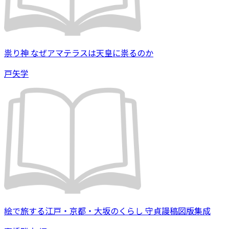
祟り神 なぜアマテラスは天皇に祟るのか
戸矢学
絵で旅する江戸・京都・大坂のくらし 守貞謾稿図版集成