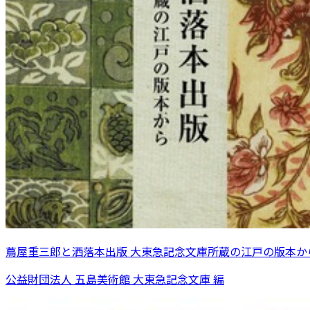
蔦屋重三郎と洒落本出版 大東急記念文庫所蔵の江戸の版本か
公益財団法人 五島美術館 大東急記念文庫 編