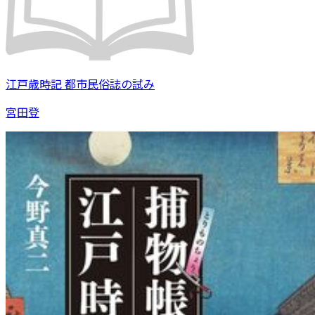
江戸歳時記 都市民俗誌の試み
宮田登