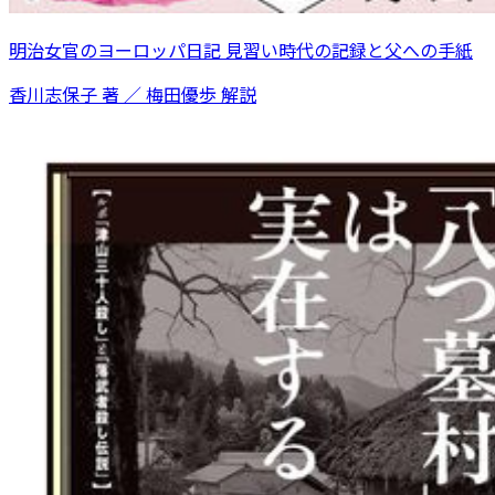
明治女官のヨーロッパ日記 見習い時代の記録と父への手紙
香川志保子 著 ／ 梅田優歩 解説