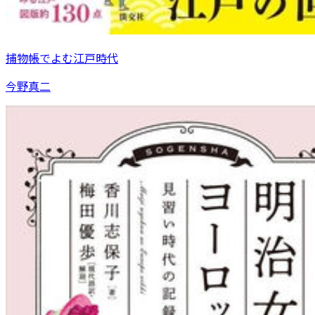
捕物帳でよむ江戸時代
今野真二