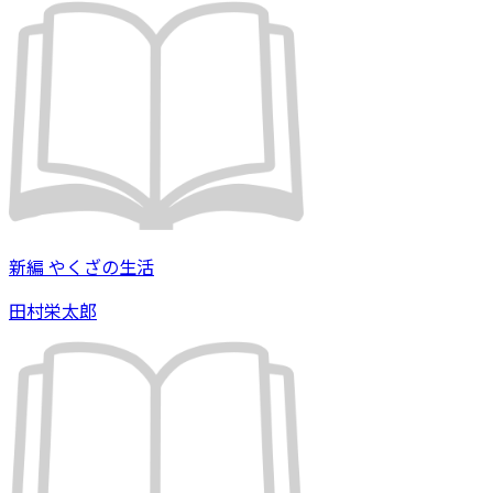
新編 やくざの生活
田村栄太郎