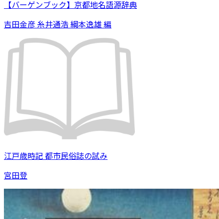
【バーゲンブック】京都地名語源辞典
吉田金彦 糸井通浩 綱本逸雄 編
江戸歳時記 都市民俗誌の試み
宮田登