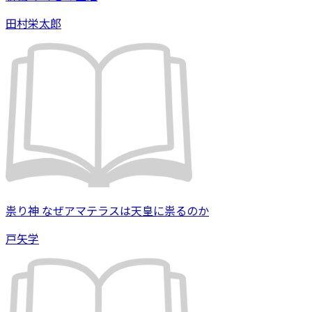
田村栄太郎
祟り神 なぜアマテラスは天皇に祟るのか
戸矢学