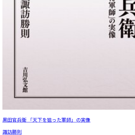
黒田官兵衛 「天下を狙った軍師」の実像
諏訪勝則