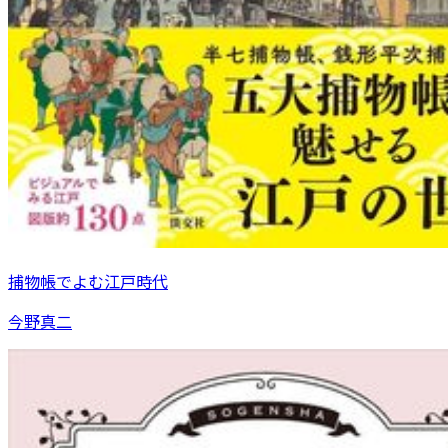
捕物帳でよむ江戸時代
今野真二