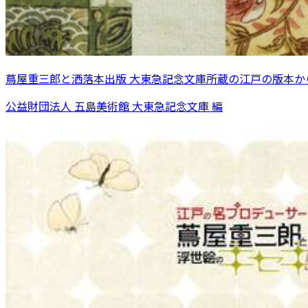
蔦屋重三郎と洒落本出版 大東急記念文庫所蔵の江戸の版本か
公益財団法人 五島美術館 大東急記念文庫 編