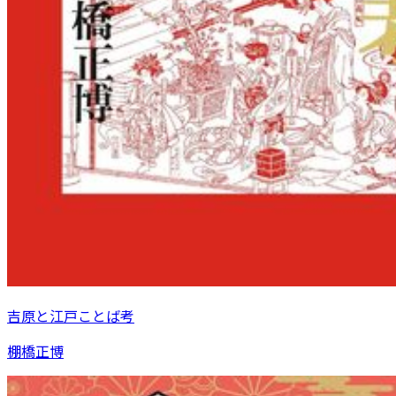
吉原と江戸ことば考
棚橋正博