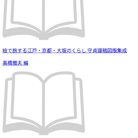
絵で旅する江戸・京都・大坂のくらし 守貞謾稿図版集成
髙橋雅夫 編