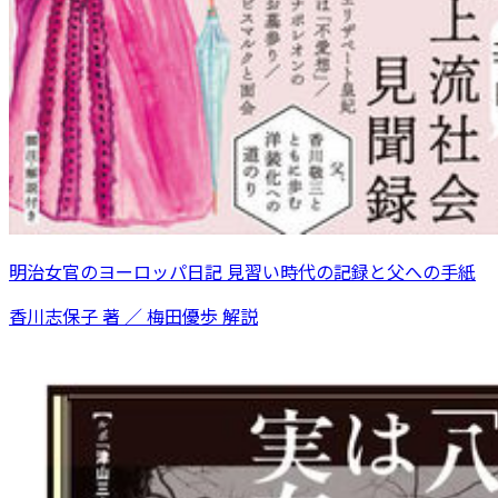
明治女官のヨーロッパ日記 見習い時代の記録と父への手紙
香川志保子 著 ／ 梅田優歩 解説