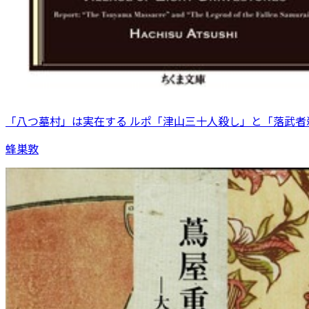
「八つ墓村」は実在する ルポ「津山三十人殺し」と「落武者
蜂巣敦