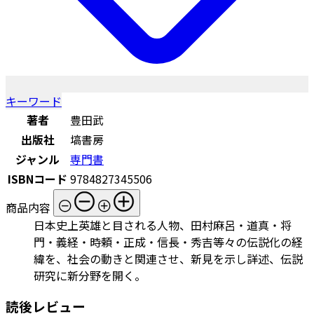
キーワード
著者
豊田武
出版社
塙書房
ジャンル
専門書
ISBNコード
9784827345506
商品内容
日本史上英雄と目される人物、田村麻呂・道真・将
門・義経・時頼・正成・信長・秀吉等々の伝説化の経
緯を、社会の動きと関連させ、新見を示し詳述、伝説
研究に新分野を開く。
読後レビュー