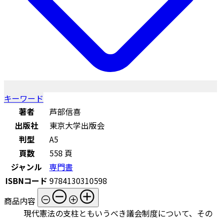
キーワード
著者
芦部信喜
出版社
東京大学出版会
判型
A5
頁数
558 頁
ジャンル
専門書
ISBNコード
9784130310598
商品内容
現代憲法の支柱ともいうべき議会制度について、その