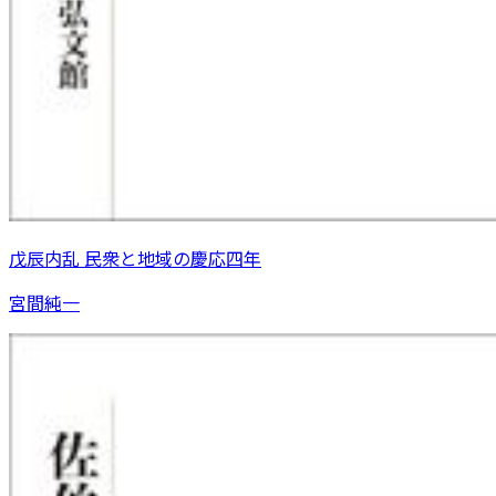
戊辰内乱 民衆と地域の慶応四年
宮間純一