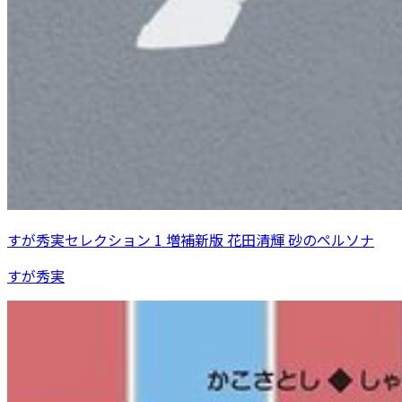
すが秀実セレクション 1 増補新版 花田清輝 砂のペルソナ
すが秀実