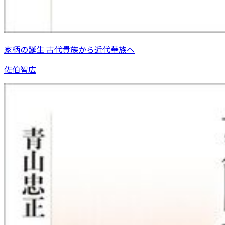
家柄の誕生 古代貴族から近代華族へ
佐伯智広