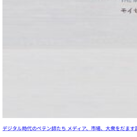
デジタル時代のペテン師たち メディア、市場、大衆をだます