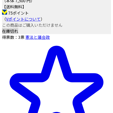
（本体 7,500 円）
【送料無料】
75ポイント
（
Vポイントについて
）
この商品はご購入いただけません
在庫切れ
得票数：
3
票
憲法と議会政