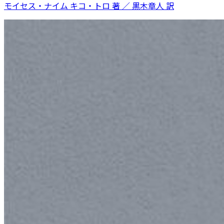
モイセス・ナイム キコ・トロ 著 ／ 黒木章人 訳