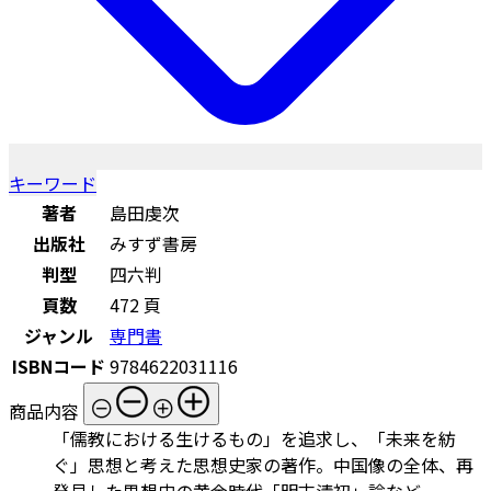
キーワード
著者
島田虔次
出版社
みすず書房
判型
四六判
頁数
472 頁
ジャンル
専門書
ISBNコード
9784622031116
商品内容
「儒教における生けるもの」を追求し、「未来を紡
ぐ」思想と考えた思想史家の著作。中国像の全体、再
発見した思想史の黄金時代「明末清初」論など。