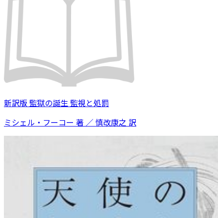
新訳版 監獄の誕生 監視と処罰
ミシェル・フーコー 著 ／ 慎改康之 訳