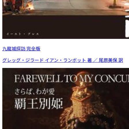
九龍城探訪 完全版
グレッグ・ジラード イアン・ランボット 著 ／ 尾原美保 訳