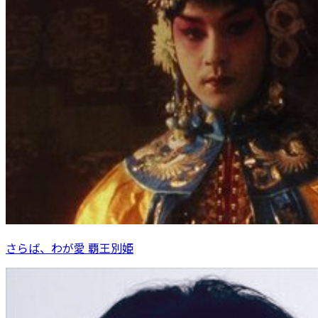
さらば、わが愛 覇王別姫