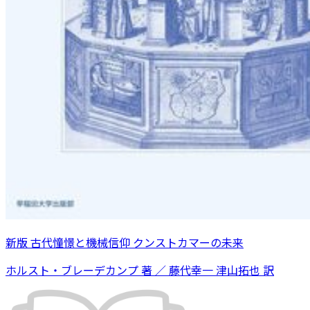
新版 古代憧憬と機械信仰 クンストカマーの未来
ホルスト・ブレーデカンプ 著 ／ 藤代幸一 津山拓也 訳