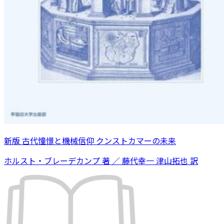
新版 古代憧憬と機械信仰 クンストカマーの未来
ホルスト・ブレーデカンプ 著 ／ 藤代幸一 津山拓也 訳