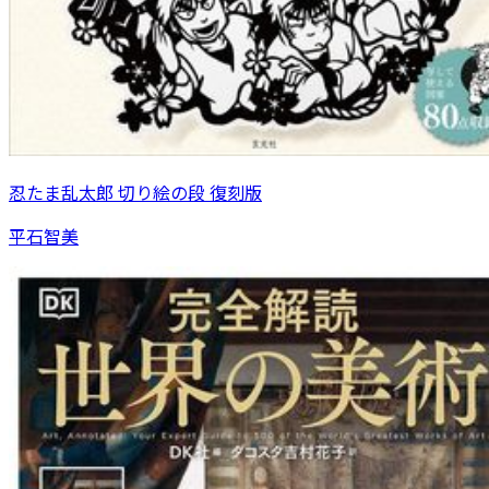
忍たま乱太郎 切り絵の段 復刻版
平石智美