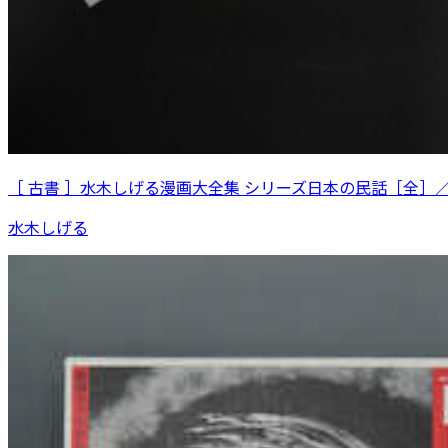
［ 古書 ］水木しげる漫画大全集 シリーズ日本の民話［全］
水木しげる