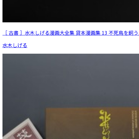
［ 古書 ］水木しげる漫画大全集 貸本漫画集 13 不死鳥を飼う
水木しげる