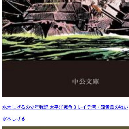
水木しげるの少年戦記 太平洋戦争 3 レイテ湾・硫黄島の戦い
水木しげる