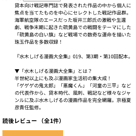
貸本向け戦記専門誌で発表された作品の中から個人に
焦点を当てたものを中心にセレクトした戦記作品群。
海軍航空隊のエースだった坂井三郎氏の激戦や生還
劇、戦争末期に起きた硫黄島での戦闘をテーマにした
「硫黄島の白い旗」など戦場での数奇な運命を描いた
珠玉作品を多数収録！
『水木しげる漫画大全集』019、第3期・第10回配本。
▼「水木しげる漫画大全集」とは？
半世紀以上にも及ぶ漫画家生活初の集大成！
「ゲゲゲの鬼太郎」「悪魔くん」「河童の三平」など
の代表作から、貸本時代、風刺、戦記など様々なジャ
ンルに及ぶ水木しげるの漫画作品を完全網羅。京極夏
彦責任監修。
読後レビュー
（全1件）