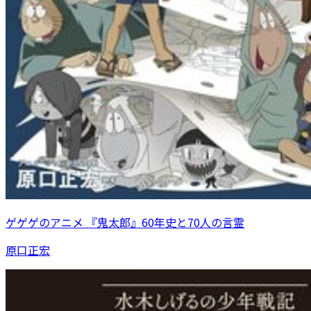
ゲゲゲのアニメ 『鬼太郎』60年史と70人の言霊
原口正宏