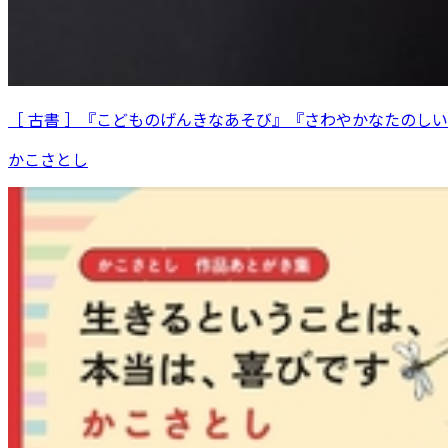
［ 古書 ］『こどものげんきなあそび』『さわやかなたのし
かこさとし