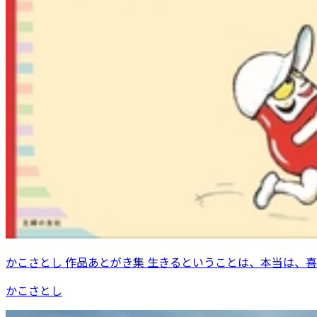
かこさとし 作品あとがき集 生きるということは、本当は、
かこさとし