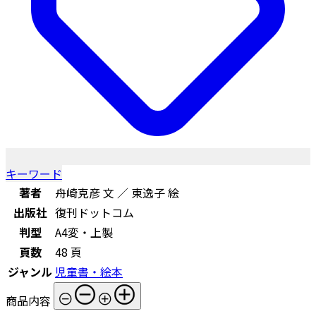
キーワード
著者
舟崎克彦 文 ／ 東逸子 絵
出版社
復刊ドットコム
判型
A4変・上製
頁数
48 頁
ジャンル
児童書・絵本
商品内容