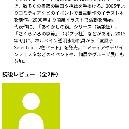
き、数多くの書籍の装画や挿絵を手掛ける。2005年よ
りコミティアなどのイベントで自主制作のイラスト本
を制作。2008年より商業イラストで活動を開始。
代表作に、『あやかしの鏡』シリーズ（講談社）、
『さくらいろの季節』（ポプラ社）などがある。2015
年9月に、ホルベイン透明水彩絵具から「友風子
Selectoin 12色セット」を発売。コミティアやデザイ
ンフェスタなどのイベントや、個展やグループ展にも
参加。
読後レビュー
（全2件）