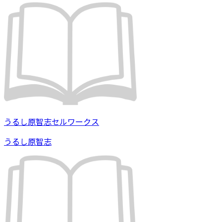
うるし原智志セルワークス
うるし原智志