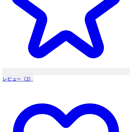
レビュー（2）