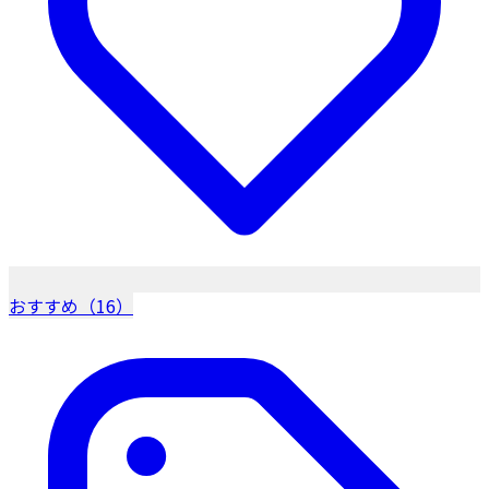
おすすめ（16）