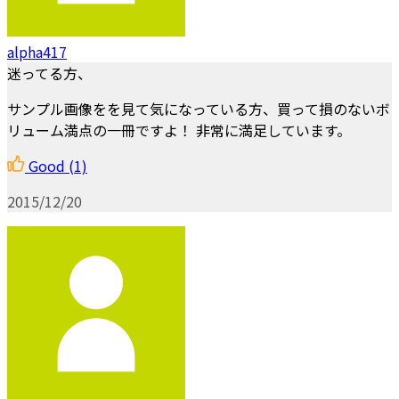
alpha417
迷ってる方、
サンプル画像をを見て気になっている方、買って損のないボ
リューム満点の一冊ですよ！ 非常に満足しています。
Good
(1)
2015/12/20