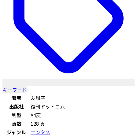
キーワード
著者
友風子
出版社
復刊ドットコム
判型
A4変
頁数
128 頁
ジャンル
エンタメ