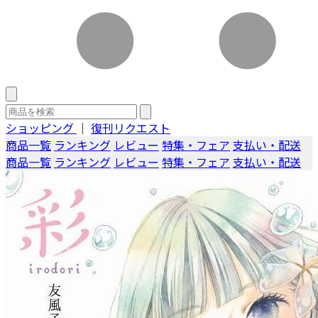
ショッピング
｜
復刊リクエスト
商品一覧
ランキング
レビュー
特集・フェア
支払い・配送
商品一覧
ランキング
レビュー
特集・フェア
支払い・配送