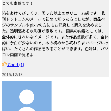
とても素敵です！
箱をあけてびっくり。思った以上のボリューム感です。 復
刊ドットコムのメールで初めて知った方でしたが、商品ペー
ジのサンプルやpixivの方にもお邪魔して購入を決めまし
た。透明感ある水彩画が素敵です。 画集の内容としては、
全体的にきれいなイメージです。また作品点数が多く、全体
的に余白が少ないので、本の初めから終わりまでページいっ
ぱい、たくさんの作品をみることができます。色味は、パソ
コン画面で見るよ...
Good
(1)
2015/12/13