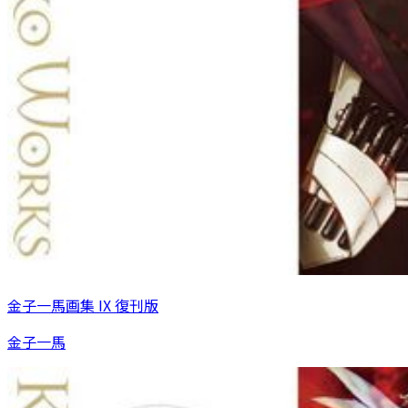
金子一馬画集 IX 復刊版
金子一馬