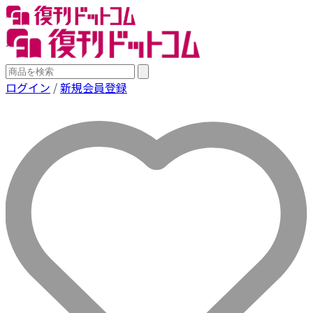
ログイン
/
新規会員登録