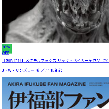
20%
OFF
【謝恩特価】メタモルフォシス リック・ベイカー全作品（20
J・W・リンズラー 著 ／ 北川玲 訳