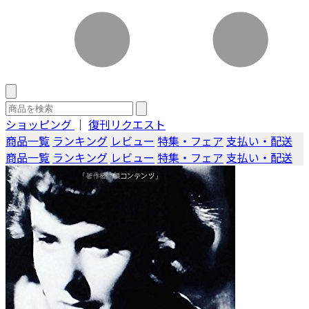
ショッピング
｜
復刊リクエスト
商品一覧
ランキング
レビュー
特集・フェア
支払い・配送
商品一覧
ランキング
レビュー
特集・フェア
支払い・配送