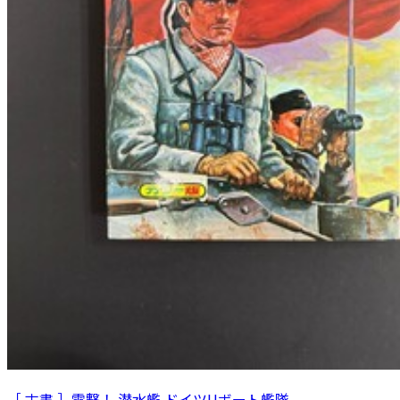
［ 古書 ］雷撃！ 潜水艦 ドイツUボート艦隊