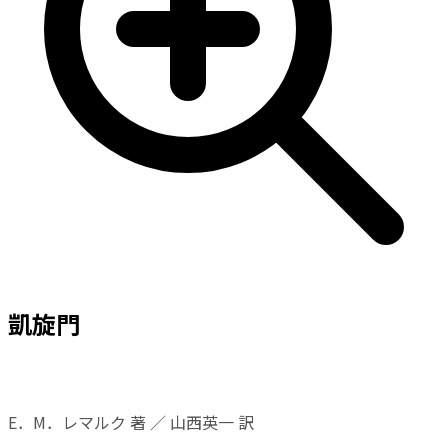
凱旋門
E．M．レマルク 著 ／ 山西英一 訳