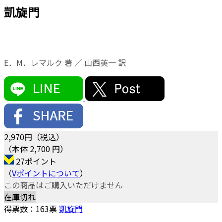
凱旋門
E．M．レマルク 著 ／ 山西英一 訳
2,970
円（税込）
（本体 2,700 円）
27ポイント
（
Vポイントについて
）
この商品はご購入いただけません
在庫切れ
得票数：
163
票
凱旋門