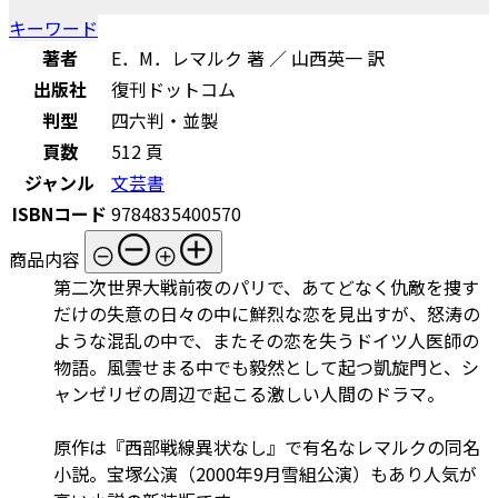
キーワード
著者
E．M．レマルク 著 ／ 山西英一 訳
出版社
復刊ドットコム
判型
四六判・並製
頁数
512 頁
ジャンル
文芸書
ISBNコード
9784835400570
商品内容
第二次世界大戦前夜のパリで、あてどなく仇敵を捜す
だけの失意の日々の中に鮮烈な恋を見出すが、怒涛の
ような混乱の中で、またその恋を失うドイツ人医師の
物語。風雲せまる中でも毅然として起つ凱旋門と、シ
ャンゼリゼの周辺で起こる激しい人間のドラマ。
原作は『西部戦線異状なし』で有名なレマルクの同名
小説。宝塚公演（2000年9月雪組公演）もあり人気が