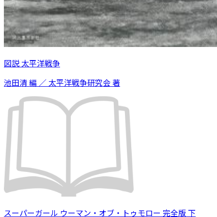
図説 太平洋戦争
池田清 編 ／ 太平洋戦争研究会 著
スーパーガール ウーマン・オブ・トゥモロー 完全版 下