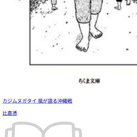
カジムヌガタイ 風が語る沖縄戦
比嘉慂