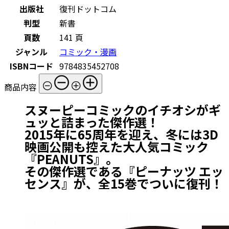
出版社
復刊ドットコム
判型
新書
頁数
141 頁
ジャンル
コミック・漫画
ISBNコード
9784835452708
商品内容
スヌーピーコミックのイチオシがギ
ュッと詰まった傑作選！
2015年に65周年を迎え、冬には3D
映画公開も控えた大人気コミック
『PEANUTS』。
その傑作選である『ピーナッツ エッ
センス』が、全15巻でついに復刊！