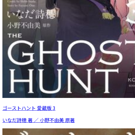
ゴーストハント 愛蔵版 3
いなだ詩穂 著 ／ 小野不由美 原著