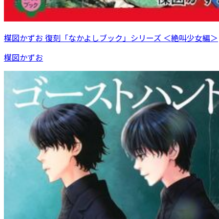
楳図かずお 復刻「なかよしブック」シリーズ ＜絶叫少女編＞
楳図かずお