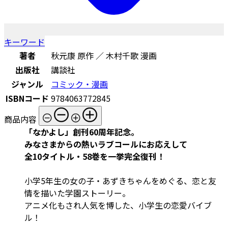
キーワード
著者
秋元康 原作 ／ 木村千歌 漫画
出版社
講談社
ジャンル
コミック・漫画
ISBNコード
9784063772845
商品内容
「なかよし」創刊60周年記念。
みなさまからの熱いラブコールにお応えして
全10タイトル・58巻を一挙完全復刊！
小学5年生の女の子・あずきちゃんをめぐる、恋と友
情を描いた学園ストーリー。
アニメ化もされ人気を博した、小学生の恋愛バイブ
ル！