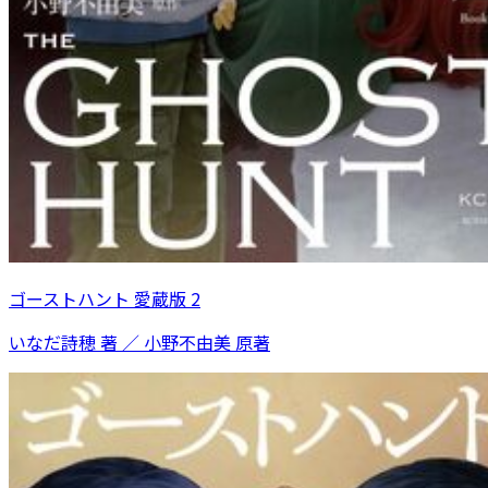
ゴーストハント 愛蔵版 2
いなだ詩穂 著 ／ 小野不由美 原著