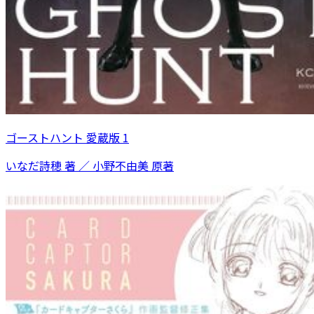
ゴーストハント 愛蔵版 1
いなだ詩穂 著 ／ 小野不由美 原著