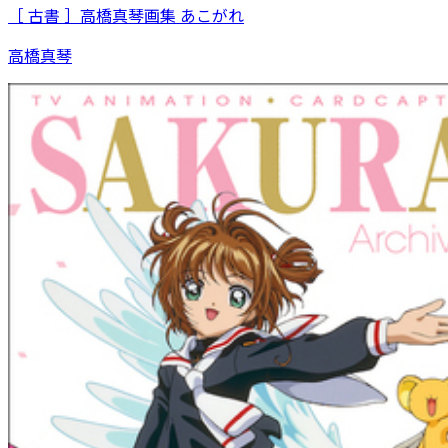
［ 古書 ］高橋真琴画集 あこがれ
高橋真琴