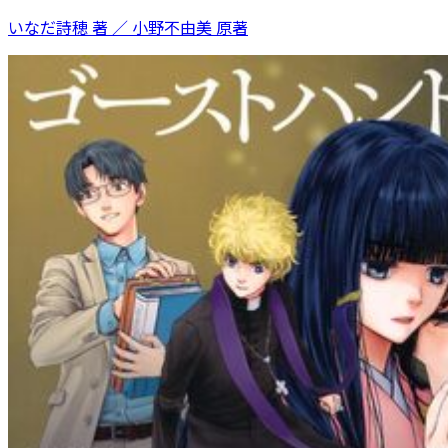
いなだ詩穂 著 ／ 小野不由美 原著