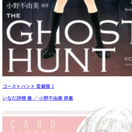
ゴーストハント 愛蔵版 1
いなだ詩穂 著 ／ 小野不由美 原著