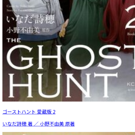
ゴーストハント 愛蔵版 2
いなだ詩穂 著 ／ 小野不由美 原著