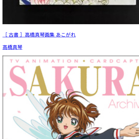
［ 古書 ］高橋真琴画集 あこがれ
高橋真琴