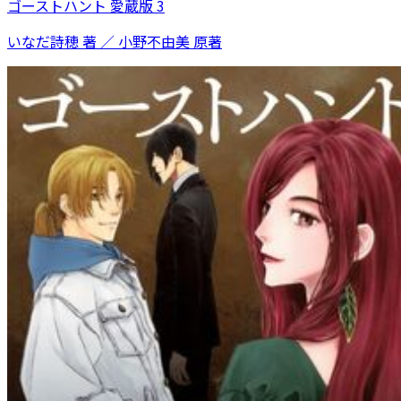
ゴーストハント 愛蔵版 3
いなだ詩穂 著 ／ 小野不由美 原著