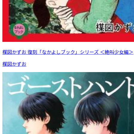
楳図かずお 復刻「なかよしブック」シリーズ ＜絶叫少女編＞
楳図かずお