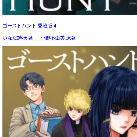
ゴーストハント 愛蔵版 4
いなだ詩穂 著 ／ 小野不由美 原著