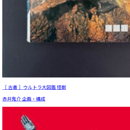
［ 古書 ］ウルトラ大図鑑 怪獣
赤井鬼介 企画・構成