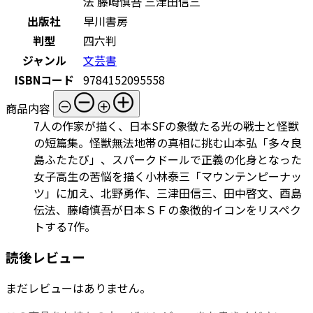
法 藤崎慎吾 三津田信三
出版社
早川書房
判型
四六判
ジャンル
文芸書
ISBNコード
9784152095558
商品内容
7人の作家が描く、日本SFの象徴たる光の戦士と怪獣
の短篇集。怪獣無法地帯の真相に挑む山本弘「多々良
島ふたたび」、スパークドールで正義の化身となった
女子高生の苦悩を描く小林泰三「マウンテンピーナッ
ツ」に加え、北野勇作、三津田信三、田中啓文、酉島
伝法、藤崎慎吾が日本ＳＦの象徴的イコンをリスペク
トする7作。
読後レビュー
まだレビューはありません。