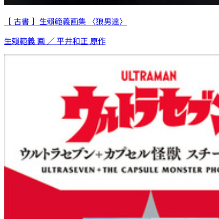
［ 古書 ］生賴範義画集 〈狼男達〉
生賴範義 画 ／ 平井和正 原作