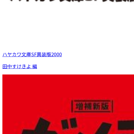
ハヤカワ文庫SF異装版2000
田中すけきよ 編