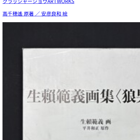
クラッシャージョウARTWORKS
高千穂遙 原著 ／ 安彦良和 絵