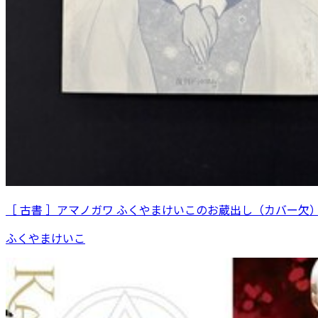
［ 古書 ］アマノガワ ふくやまけいこのお蔵出し（カバー欠
ふくやまけいこ