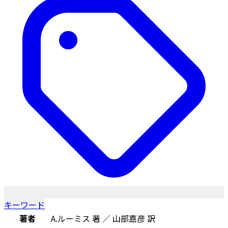
キーワード
著者
A.ルーミス 著 ／ 山部嘉彦 訳