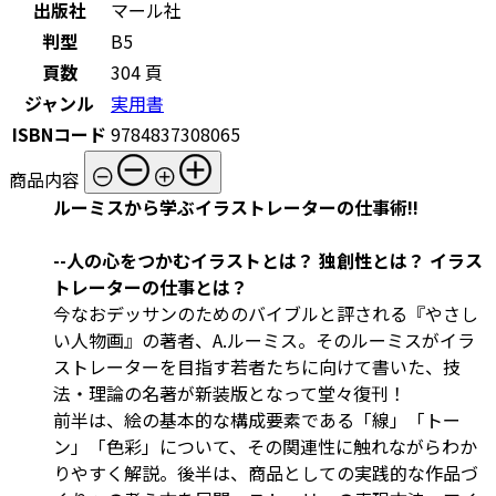
出版社
マール社
判型
B5
頁数
304 頁
ジャンル
実用書
ISBNコード
9784837308065
商品内容
ルーミスから学ぶイラストレーターの仕事術!!
--人の心をつかむイラストとは？ 独創性とは？ イラス
トレーターの仕事とは？
今なおデッサンのためのバイブルと評される『やさし
い人物画』の著者、A.ルーミス。そのルーミスがイラ
ストレーターを目指す若者たちに向けて書いた、技
法・理論の名著が新装版となって堂々復刊！
前半は、絵の基本的な構成要素である「線」「トー
ン」「色彩」について、その関連性に触れながらわか
りやすく解説。後半は、商品としての実践的な作品づ