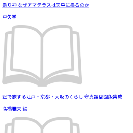
祟り神 なぜアマテラスは天皇に祟るのか
戸矢学
絵で旅する江戸・京都・大坂のくらし 守貞謾稿図版集成
髙橋雅夫 編