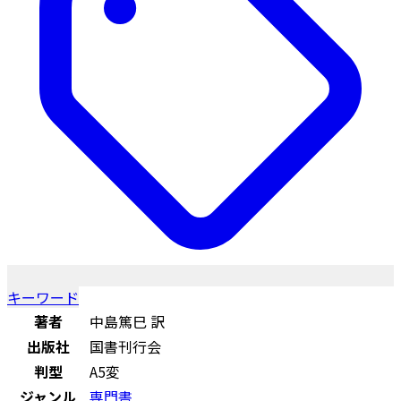
キーワード
著者
中島篤巳 訳
出版社
国書刊行会
判型
A5変
ジャンル
専門書