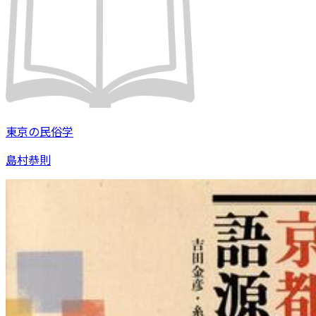
東京の民俗学
島村恭則