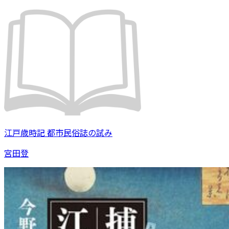
江戸歳時記 都市民俗誌の試み
宮田登