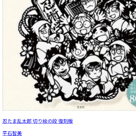
忍たま乱太郎 切り絵の段 復刻版
平石智美