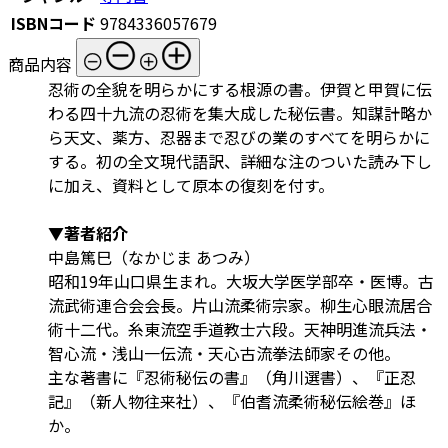
ISBNコード
9784336057679
商品内容
忍術の全貌を明らかにする根源の書。伊賀と甲賀に伝
わる四十九流の忍術を集大成した秘伝書。知謀計略か
ら天文、薬方、忍器まで忍びの業のすべてを明らかに
する。初の全文現代語訳、詳細な注のついた読み下し
に加え、資料として原本の復刻を付す。
▼著者紹介
中島篤巳（なかじま あつみ）
昭和19年山口県生まれ。大坂大学医学部卒・医博。古
流武術連合会会長。片山流柔術宗家。柳生心眼流居合
術十二代。糸東流空手道教士六段。天神明進流兵法・
智心流・浅山一伝流・天心古流拳法師家その他。
主な著書に『忍術秘伝の書』（角川選書）、『正忍
記』（新人物往来社）、『伯耆流柔術秘伝絵巻』ほ
か。