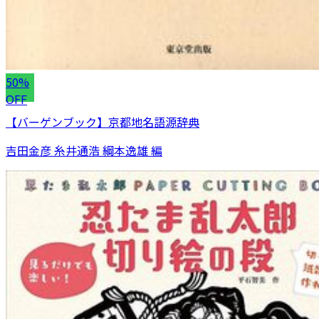
50%
OFF
【バーゲンブック】京都地名語源辞典
吉田金彦 糸井通浩 綱本逸雄 編