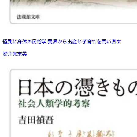
怪異と身体の民俗学 異界から出産と子育てを問い直す
安井眞奈美