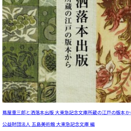
蔦屋重三郎と洒落本出版 大東急記念文庫所蔵の江戸の版本か
公益財団法人 五島美術館 大東急記念文庫 編