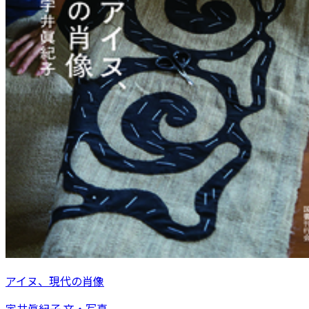
アイヌ、現代の肖像
宇井眞紀子 文・写真