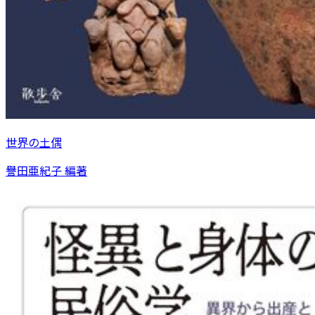
世界の土偶
譽田亜紀子 編著