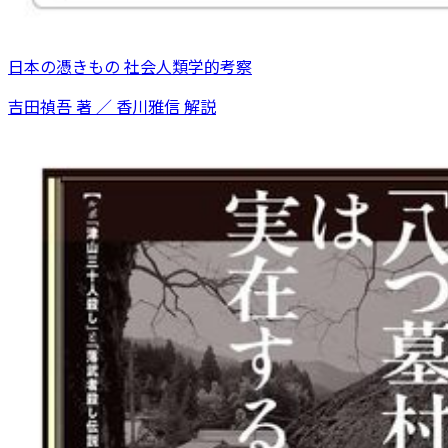
日本の憑きもの 社会人類学的考察
吉田禎吾 著 ／ 香川雅信 解説