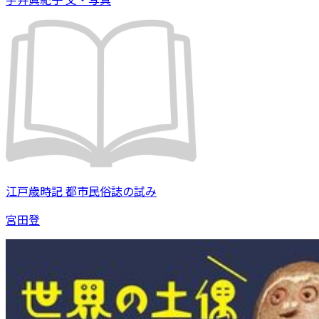
江戸歳時記 都市民俗誌の試み
宮田登