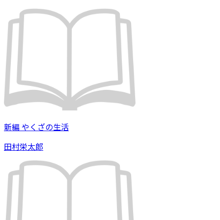
新編 やくざの生活
田村栄太郎