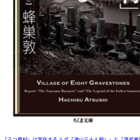
「八つ墓村」は実在する ルポ「津山三十人殺し」と「落武者