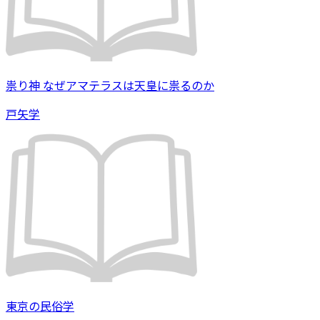
祟り神 なぜアマテラスは天皇に祟るのか
戸矢学
東京の民俗学