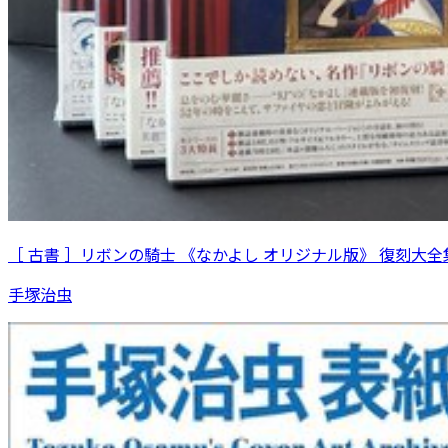
［ 古書 ］リボンの騎士 《なかよし オリジナル版》 復刻大全集
手塚治虫