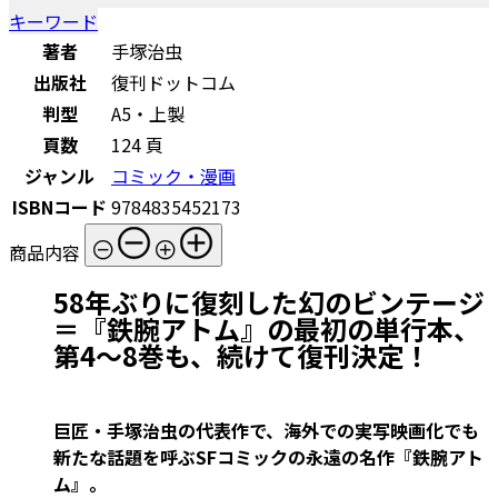
キーワード
著者
手塚治虫
出版社
復刊ドットコム
判型
A5・上製
頁数
124 頁
ジャンル
コミック・漫画
ISBNコード
9784835452173
商品内容
58年ぶりに復刻した幻のビンテージ
＝『鉄腕アトム』の最初の単行本、
第4～8巻も、続けて復刊決定！
巨匠・手塚治虫の代表作で、海外での実写映画化でも
新たな話題を呼ぶSFコミックの永遠の名作『鉄腕アト
ム』。