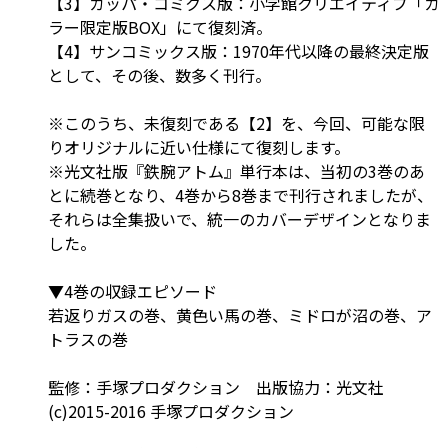
【3】カッパ・コミクス版：小学館クリエイティブ「カ
ラー限定版BOX」にて復刻済。
【4】サンコミックス版：1970年代以降の最終決定版
として、その後、数多く刊行。
※このうち、未復刻である【2】を、今回、可能な限
りオリジナルに近い仕様にて復刻します。
※光文社版『鉄腕アトム』単行本は、当初の3巻のあ
とに続巻となり、4巻から8巻まで刊行されましたが、
それらは全集扱いで、統一のカバーデザインとなりま
した。
▼4巻の収録エピソード
若返りガスの巻、黄色い馬の巻、ミドロが沼の巻、ア
トラスの巻
監修：手塚プロダクション 出版協力：光文社
(c)2015-2016 手塚プロダクション