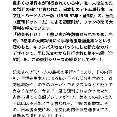
数多くの単行本が刊行されている中、唯一未復刻のた
め“幻”の秘宝と言われた、日本初のアトム単行本＝光
文社・ハードカバー版（1956-57年・全3巻）の、当社
（復刊ドットコム）による初復刻が、ファンの間で大
評判を呼んでいます。
「続巻もぜひ！」と熱い声が多数寄せられたため、当
時、3巻本の大成功後に＜手塚治虫漫画全集＞という
冠のもと、キャンバス地をバックにした新たなカバー
デザインで、同じ光文社から刊行された第4～8巻（全
5巻）を、この復刻シリーズの続巻として刊行！
記念すべき“アトムの最初の単行本”であり、その内容
も、手塚先生本人による描き下ろし部分も含めて、雑
誌連載版や、のちのカッパ・コミクス版などと随所で
異なりながら、今まで一度も復刊されなかったため、
古書市場でも高額プレミアが付き、美本での揃いの入
手はほぼ不可能とさえ言われる、世紀の稀覯本。そ
の、日本漫画史における文化財的価値を踏まえての、
意義ある復刊をめざします。