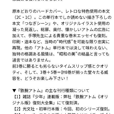
原本どおりのハードカバー、レトロな特色使用の本文
（2C・1C）。この単行本でしか読めない描き下ろしの
本文「つなぎシーン」や、オリジナルイラスト使用の
凝った見返し、総扉、奥付、懐かしいアトムの広告に
加えて、手塚先生による貴重な巻末エッセイも復刻。
印刷・造本など、当時の“時代感”を可能な限り忠実に
再現。他の「アトム」単行本では決して味わえない、
独特の格調ある風情は、“昭和の美”の結晶と言っても
過言ではありません。
前3巻に勝るとも劣らないタイムスリップ感とクオリ
ティ、そして、3巻＋5巻＝計8巻が揃った堂々たる威
容を、どうぞお楽しみ下さい！
▼『鉄腕アトム』の主な刊行種類について
【1】雑誌『少年』連載版：弊社「鉄腕アトム《オリ
ジナル版》復刻大全集」にて復刻済。
【2】光文社・初単行本版：今回、初のシリーズ復刻。