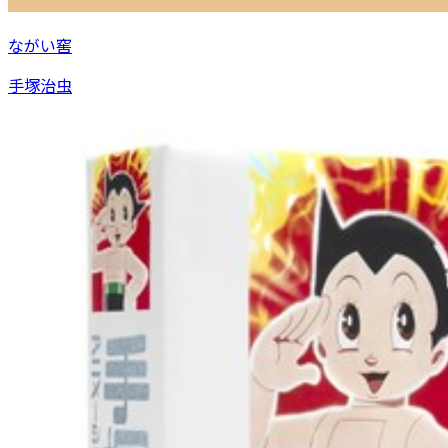
ながい窖
手塚治虫