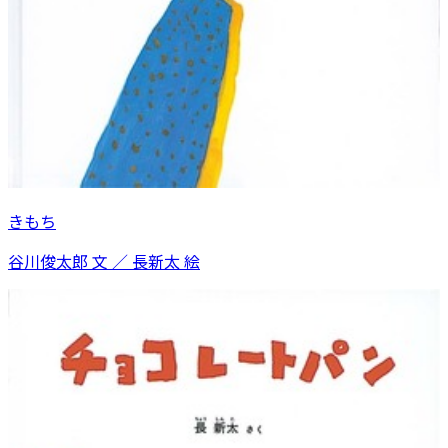
きもち
谷川俊太郎 文 ／ 長新太 絵