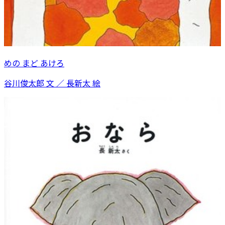
めの まど あけろ
谷川俊太郎 文 ／ 長新太 絵