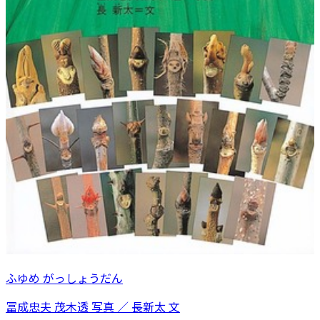
ふゆめ がっしょうだん
冨成忠夫 茂木透 写真 ／ 長新太 文