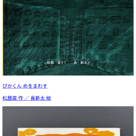
ぴかくん めをまわす
松居直 作 ／ 長新太 絵