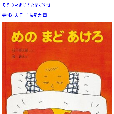
ぞうのたまごのたまごやき
寺村輝夫 作 ／ 長新太 画