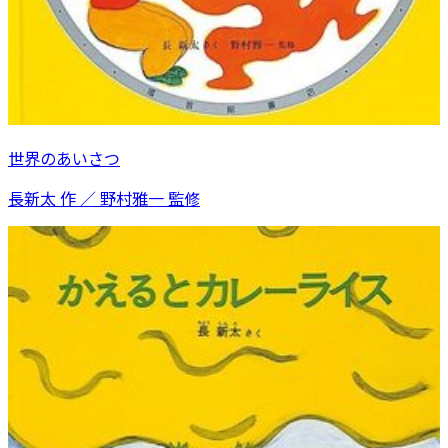
世界のあいさつ
長新太 作 ／ 野村雅一 監修