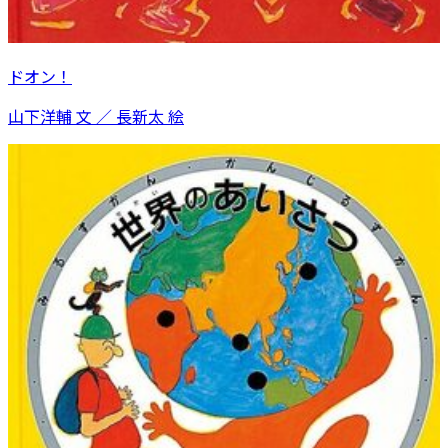
ドオン！
山下洋輔 文 ／ 長新太 絵