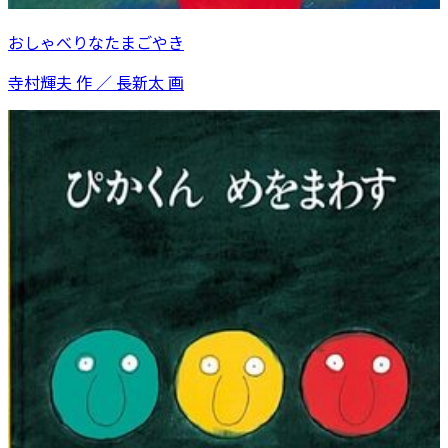
おしゃべりなたまごやき
寺村輝夫 作 ／ 長新太 画