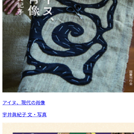
アイヌ、現代の肖像
宇井眞紀子 文・写真