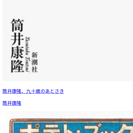
筒井康隆、九十歳のあとさき
筒井康隆