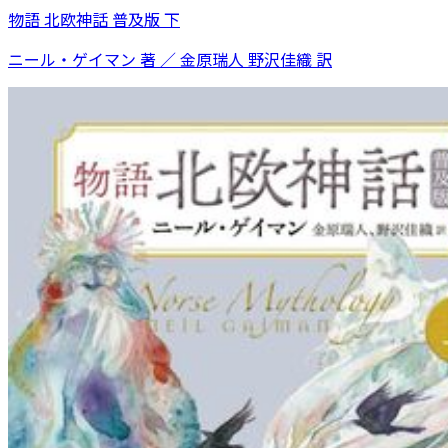
物語 北欧神話 普及版 下
ニール・ゲイマン 著 ／ 金原瑞人 野沢佳織 訳