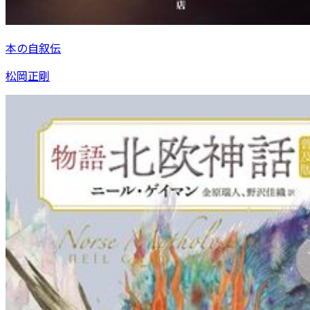
本の自叙伝
松岡正剛