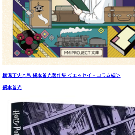
横溝正史と私 網本善光著作集 ＜エッセイ・コラム編＞
網本善光