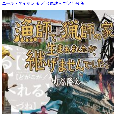
ニール・ゲイマン 著 ／ 金原瑞人 野沢佳織 訳