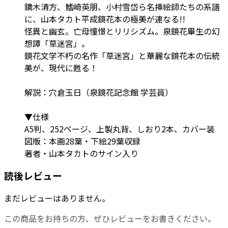
鏑木清方、鰭崎英朋、小村雪岱ら名挿絵師たちの系譜
に、山本タカト平成鏡花本の極美が連なる!!
怪異と幽玄。亡母憧憬とリリシズム。泉鏡花畢生の幻
想譚「草迷宮」。
鏡花文学不朽の名作「草迷宮」と華麗な鏡花本の伝統
美が、現代に甦る！
解説：穴倉玉日（泉鏡花記念館 学芸員）
▼仕様
A5判、252ページ、上製丸背、しおり2本、カバー装
図版：本画28葉・下絵29葉収録
著者・山本タカトのサイン入り
読後レビュー
まだレビューはありません。
この商品をお持ちの方、ぜひレビューをお書きください。