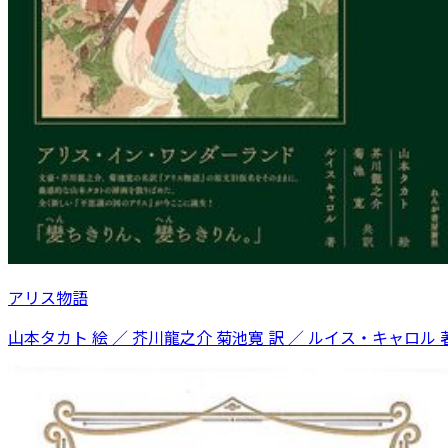
アリス物語
山本タカト 絵 ／ 芥川龍之介 菊池寛 訳 ／ ルイス・キャロル 