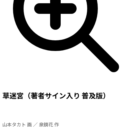
草迷宮（著者サイン入り 普及版）
山本タカト 画 ／ 泉鏡花 作