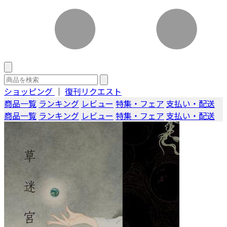
ショッピング
｜
復刊リクエスト
商品一覧
ランキング
レビュー
特集・フェア
支払い・配送
商品一覧
ランキング
レビュー
特集・フェア
支払い・配送