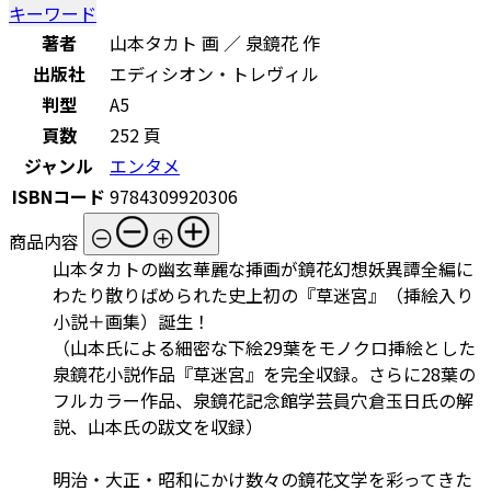
キーワード
著者
山本タカト 画 ／ 泉鏡花 作
出版社
エディシオン・トレヴィル
判型
A5
頁数
252 頁
ジャンル
エンタメ
ISBNコード
9784309920306
商品内容
山本タカトの幽玄華麗な挿画が鏡花幻想妖異譚全編に
わたり散りばめられた史上初の『草迷宮』（挿絵入り
小説＋画集）誕生！
（山本氏による細密な下絵29葉をモノクロ挿絵とした
泉鏡花小説作品『草迷宮』を完全収録。さらに28葉の
フルカラー作品、泉鏡花記念館学芸員穴倉玉日氏の解
説、山本氏の跋文を収録）
明治・大正・昭和にかけ数々の鏡花文学を彩ってきた